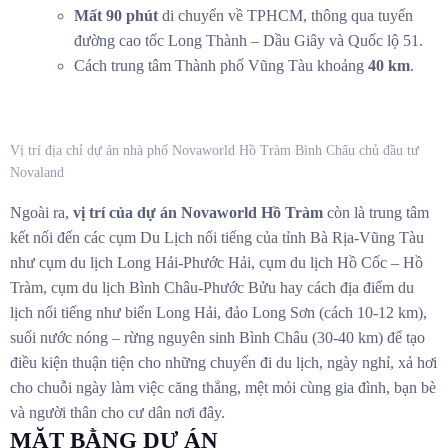
Mất 90 phút
di chuyển về TPHCM, thông qua tuyến
đường cao tốc Long Thành – Dầu Giây và Quốc lộ 51.
Cách trung tâm Thành phố Vũng Tàu khoảng
40 km
.
Vị trí địa chỉ dự án nhà phố Novaworld Hồ Tràm Bình Châu chủ đầu tư
Novaland
Ngoài ra,
vị trí của dự án Novaworld Hồ Tràm
còn là trung tâm
kết nối đến các cụm Du Lịch nổi tiếng của tỉnh Bà Rịa-Vũng Tàu
như cụm du lịch Long Hải-Phước Hải, cụm du lịch Hồ Cốc – Hồ
Tràm, cụm du lịch Bình Châu-Phước Bửu hay cách địa điểm du
lịch nổi tiếng như biển Long Hải, đảo Long Sơn (cách 10-12 km),
suối nước nóng – rừng nguyên sinh Bình Châu (30-40 km) để tạo
điều kiện thuận tiện cho những chuyến đi du lịch, ngày nghỉ, xả hơi
cho chuỗi ngày làm việc căng thẳng, mệt mỏi cùng gia đình, bạn bè
và người thân cho cư dân nơi đây.
MẶT BẰNG DỰ ÁN