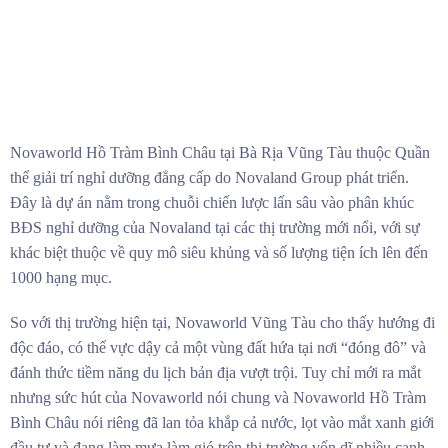
Novaworld Hồ Tràm Bình Châu tại Bà Rịa Vũng Tàu thuộc Quần
thể giải trí nghỉ dưỡng đẳng cấp do Novaland Group phát triển.
Đây là dự án nằm trong chuỗi chiến lược lấn sâu vào phân khúc
BĐS nghỉ dưỡng của Novaland tại các thị trường mới nổi, với sự
khác biệt thuộc về quy mô siêu khủng và số lượng tiện ích lên đến
1000 hạng mục.
So với thị trường hiện tại, Novaworld Vũng Tàu cho thấy hướng đi
độc đáo, có thể vực dậy cả một vùng đất hứa tại nơi “đóng đô” và
đánh thức tiềm năng du lịch bản địa vượt trội. Tuy chỉ mới ra mắt
nhưng sức hút của Novaworld nói chung và Novaworld Hồ Tràm
Bình Châu nói riêng đã lan tỏa khắp cả nước, lọt vào mắt xanh giới
đầu tư và đang làm mưa làm gió trên thị trường vốn dĩ nhiều cạnh