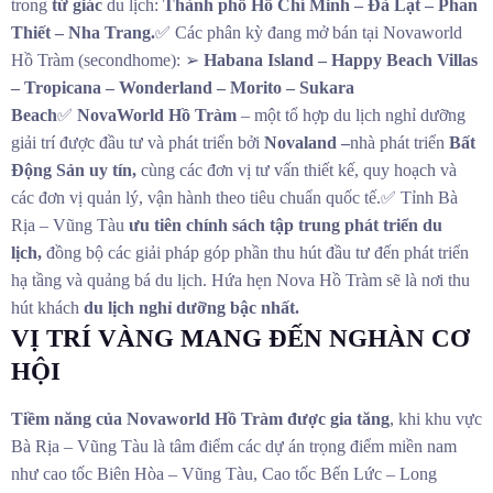
trong
tứ giác
du lịch:
Thành phố Hồ Chí Minh – Đà Lạt – Phan
Thiết – Nha Trang
.
✅ Các phân kỳ đang mở bán tại Novaworld
Hồ Tràm (secondhome): ➢
Habana Island – Happy Beach Villas
– Tropicana – Wonderland – Morito – Sukara
Beach
✅
NovaWorld Hồ Tràm
– một tổ hợp du lịch nghỉ dưỡng
giải trí được đầu tư và phát triển bởi
Novaland –
nhà phát triển
Bất
Động Sản uy tín,
cùng các đơn vị tư vấn thiết kế, quy hoạch và
các đơn vị quản lý, vận hành theo tiêu chuẩn quốc tế.✅ Tỉnh Bà
Rịa – Vũng Tàu
ưu tiên chính sách tập trung phát triển du
lịch,
đồng bộ các giải pháp góp phần thu hút đầu tư đến phát triển
hạ tầng và quảng bá du lịch. Hứa hẹn Nova Hồ Tràm sẽ là nơi thu
hút khách
du lịch nghỉ dưỡng bậc nhất.
VỊ TRÍ VÀNG MANG ĐẾN NGHÀN CƠ
HỘI
Tiềm năng của Novaworld Hồ Tràm được gia tăng
, khi khu vực
Bà Rịa – Vũng Tàu là tâm điểm các dự án trọng điểm miền nam
như cao tốc Biên Hòa – Vũng Tàu, Cao tốc Bến Lức – Long