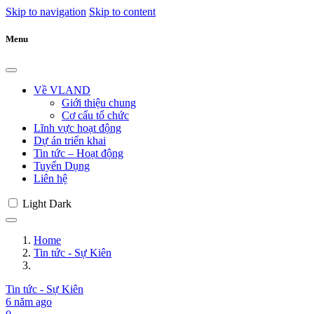
Skip to navigation
Skip to content
Menu
Về VLAND
Giới thiệu chung
Cơ cấu tổ chức
Lĩnh vực hoạt động
Dự án triển khai
Tin tức – Hoạt động
Tuyển Dụng
Liên hệ
Light
Dark
Home
Tin tức - Sự Kiên
Tin tức - Sự Kiên
6 năm ago