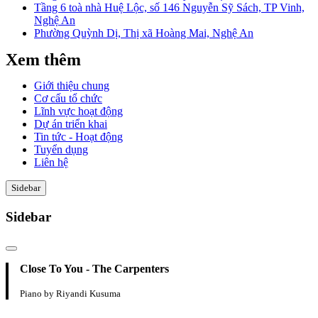
Tầng 6 toà nhà Huệ Lộc, số 146 Nguyễn Sỹ Sách, TP Vinh,
Nghệ An
Phường Quỳnh Dị, Thị xã Hoàng Mai, Nghệ An
Xem thêm
Giới thiệu chung
Cơ cấu tổ chức
Lĩnh vực hoạt động
Dự án triển khai
Tin tức - Hoạt động
Tuyển dụng
Liên hệ
Sidebar
Sidebar
Close To You - The Carpenters
Piano by Riyandi Kusuma