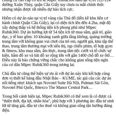
đường Xuân Thủy, quận Cầu Giấy tuy chưa ra mắt chính thức
nhưng nhận được rất nhiều dự báo tích cực.
Hiếm có dự án nào tại vị trí vàng của Thủ đô (liền kề khu liên cơ
hành chính Quận Cầu Giấy), lại có diện tích lên đến 4.2ha, mật độ
xây dựng thấp và hệ thống tiện ích phong phú như Mipec
Rubik360. Dự án hưởng lợi từ 54 tiện ích từ mua sắm, giải trí, giáo
dục, y tế bao gồm: 10 khoảng xanh giữa tầng không, quảng trường
trung tâm với không gian vui chơi của trẻ em, người già, khu tập thể
thao, trung tâm thương mại với siêu thị, rạp chiếu phim, tổ hợp gym
& fitness, khu mua sắm, ẩm thực, trung tâm tiệc cưới và tổ chức sự
kiện, hầm đỗ xe và bãi đỗ xe rộng lớn với gần 1400 chỗ đỗ xe ôtô…
Điều này là bảo chứng vững chắc cho không gian sống tiện nghi
của cư dân Mipec Rubik360 trong tương lai.
Chủ đầu tư cũng thể hiện sự ưu ái với dự án này khi kết hợp cùng
đơn vị thiết kế hàng đầu Nhật Bản – KUME, tác giả của các dự án
nổi tiếng như: khách sạn Novotel Suite Hà Nội, Pulman Sài Gòn,
Novotel Phú Quốc, Bitexco The Manor Central Park…
Trong bối cảnh hiện tại, Mipec Rubik360 có thể xem là có được cả
“thiên thời, địa lợi, nhân hòa”, phù hợp với 3 phương án: đầu tư sinh
lời từ tăng giá, đầu tư cho thuê và không gian sống tận hưởng đúng
điệu.