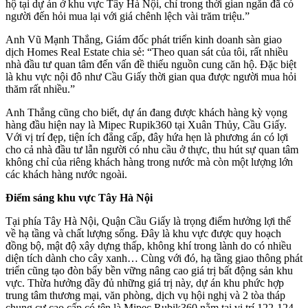
hộ tại dự án ở khu vực Tây Hà Nội, chỉ trong thời gian ngắn đã có
người đến hỏi mua lại với giá chênh lệch vài trăm triệu.”
Anh Vũ Mạnh Thắng, Giám đốc phát triển kinh doanh sàn giao
dịch Homes Real Estate chia sẻ: “Theo quan sát của tôi, rất nhiều
nhà đầu tư quan tâm đến vấn đề thiếu nguồn cung căn hộ. Đặc biệt
là khu vực nội đô như Cầu Giấy thời gian qua được người mua hỏi
thăm rất nhiều.”
Anh Thắng cũng cho biết, dự án đang được khách hàng kỳ vọng
hàng đầu hiện nay là Mipec Rupik360 tại Xuân Thủy, Cầu Giấy.
Với vị trí đẹp, tiện ích đẳng cấp, đây hứa hẹn là phương án có lợi
cho cả nhà đầu tư lẫn người có nhu cầu ở thực, thu hút sự quan tâm
không chỉ của riêng khách hàng trong nước mà còn một lượng lớn
các khách hàng nước ngoài.
Điểm sáng khu vực Tây Hà Nội
Tại phía Tây Hà Nội, Quận Cầu Giấy là trọng điểm hưởng lợi thế
về hạ tầng và chất lượng sống. Đây là khu vực được quy hoạch
đồng bộ, mật độ xây dựng thấp, không khí trong lành do có nhiều
diện tích dành cho cây xanh… Cùng với đó, hạ tầng giao thông phát
triển cũng tạo đòn bẩy bền vững nâng cao giá trị bất động sản khu
vực. Thừa hưởng đầy đủ những giá trị này, dự án khu phức hợp
trung tâm thương mại, văn phòng, dịch vụ hội nghị và 2 tòa tháp
chung cư cao cấp có tên là Mipec Rubik360 nằm tại vị trí 122-124