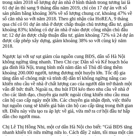
trong năm 2018 số lượng dự án nhà ở hình thành trong tương lai là
61 dự án thì sang 9 tháng đầu năm 2019, chỉ còn 17 dự án với số
sản phẩm bằng khoảng 36% về số lượng chung cư, khoảng 47% về
số căn nhà so với năm 2018. Theo ghi nhận của HoREA, 9 tháng
qua chỉ có 01 dự án nhà ở được chấp thuận chủ trương đầu tư, giảm
khoảng 83%; không có dự án nhà ở nào được công nhận chủ đầu
tư; 12 dự án được chấp thuận đầu tư, giảm khoảng 72% và 24 dự án
được cấp phép xây dựng, giảm khoảng 38% so với cùng kỳ năm
2018.
Ngược lại với sự sụt giảm của nguồn cung BĐS, dân số Hà Nội
không ngừng tăng nhanh. Theo Chi cục Dân số và Kế hoạch hóa
gia đình Hà Nội, trung bình mỗi năm dân số Thủ đô tăng thêm
khoảng 200.000 người, tương đương một huyện lớn. Tốc độ gia
tăng dân số chóng mặt và trình độ dân trí không ngừng nâng cao
khiến nhu cầu về nhà ở chất lượng cao của người dân trở thành một
vấn đề bức thiết. Ngoài ra, thu hút FDI kéo theo nhu cầu về nhà ở
cho các lãnh đạo, chuyên gia nước ngoài cũng khiến nhu cầu mua
căn hộ cao cấp ngày một lớn. Các chuyên gia nhận định, việc thiếu
hụt nguồn cung sẽ khiến giá bán căn hộ cao cấp tăng trong thời gian
tới. Điều này vừa tạo ra áp lực về giá, vừa mở ra cơ hội đầu tư hấp
dẫn cho người mua.
Chị Lê Thị Hồng Nhi, một cư dân Hà Nội cho biết: “Giá BĐS tăng
nhanh khiến tôi nửa mừng nửa lo. Cách đây 2 năm, tôi mua một căn