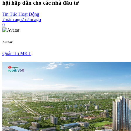
hội hấp dẫn cho các nhà đầu tư
Tin Tức Hoạt Động
7 năm ago
7 năm ago
0
Author
Quản Trị MKT