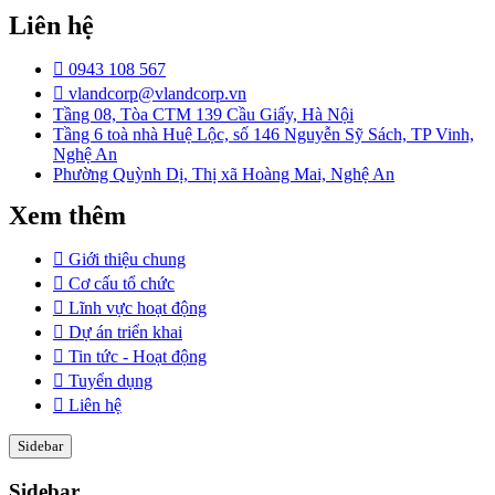
Liên hệ
0943 108 567
vlandcorp@vlandcorp.vn
Tầng 08, Tòa CTM 139 Cầu Giấy, Hà Nội
Tầng 6 toà nhà Huệ Lộc, số 146 Nguyễn Sỹ Sách, TP Vinh,
Nghệ An
Phường Quỳnh Dị, Thị xã Hoàng Mai, Nghệ An
Xem thêm
Giới thiệu chung
Cơ cấu tổ chức
Lĩnh vực hoạt động
Dự án triển khai
Tin tức - Hoạt động
Tuyển dụng
Liên hệ
Sidebar
Sidebar