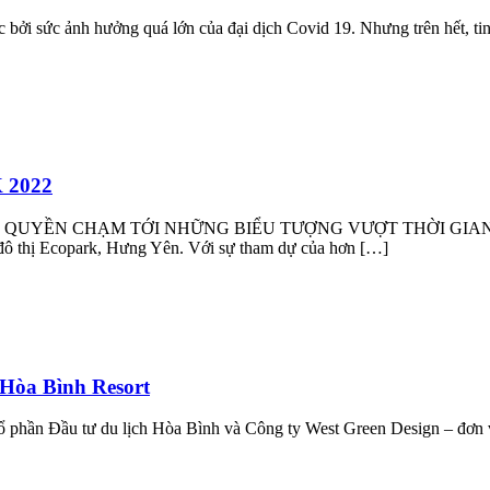
 bởi sức ảnh hưởng quá lớn của đại dịch Covid 19. ️Nhưng trên hết, t
 2022
ỀN CHẠM TỚI NHỮNG BIỂU TƯỢNG VƯỢT THỜI GIAN” Chuỗi siê
 đô thị Ecopark, Hưng Yên. Với sự tham dự của hơn […]
n Hòa Bình Resort
Cổ phần Đầu tư du lịch Hòa Bình và Công ty West Green Design – đơn v