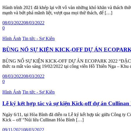
Hành trình 2021 đã khép lại với vô vàn những khó khăn và thách thức
mạnh và bứt phá mãnh liệt, vượt qua mọi thử thách, để […]
08/03/2022
08/03/2022
0
Hình Ảnh
Tin tức - Sự Kiên
BÙNG NỔ SỰ KIỆN KICK-OFF DỰ ÁN ECOPARK
BÙNG NỔ SỰ KIỆN KICK-OFF DỰ ÁN ECOPARK 2022 “ĐẶC QUY
thức ra mắt vào sáng 19/02/2022 tại công viên Hồ Thiên Nga – Khu
08/03/2022
08/03/2022
0
Hình Ảnh
Tin tức - Sự Kiên
Lễ ký kết hợp tác và sự kiện Kick-off dự án Cullina
Ngày 6/11, tại Hòa Bình đã diễn ra Lễ ký kết hợp tác giữa Công ty 
Kick – off “Núi lửa Cullinan Hòa Bình […]
09/11/2021
08/03/2022