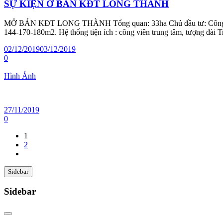
SỰ KIỆN Ở BÁN KĐT LONG THÀNH
MỞ BÁN KĐT LONG THÀNH Tổng quan: 33ha Chủ đầu tư: Công ty CP 
144-170-180m2. Hệ thống tiện ích : công viên trung tâm, tượng đài 
02/12/2019
03/12/2019
0
Hình Ảnh
27/11/2019
0
1
2
Sidebar
Sidebar