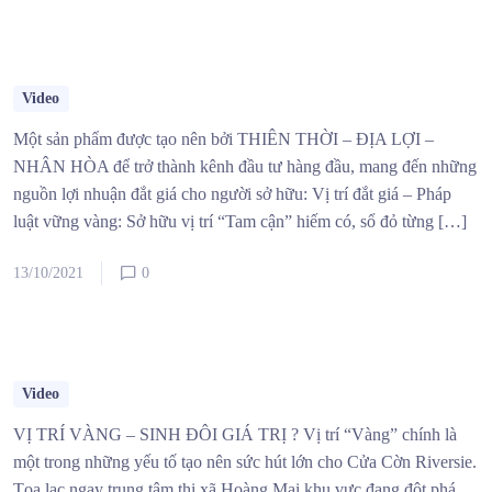
Video
Một sản phẩm được tạo nên bởi THIÊN THỜI – ĐỊA LỢI –
NHÂN HÒA để trở thành kênh đầu tư hàng đầu, mang đến những
nguồn lợi nhuận đắt giá cho người sở hữu: Vị trí đắt giá – Pháp
luật vững vàng: Sở hữu vị trí “Tam cận” hiếm có, sổ đỏ từng […]
13/10/2021
0
Video
VỊ TRÍ VÀNG – SINH ĐÔI GIÁ TRỊ ? Vị trí “Vàng” chính là
một trong những yếu tố tạo nên sức hút lớn cho Cửa Cờn Riversie.
Tọa lạc ngay trung tâm thị xã Hoàng Mai khu vực đang đột phá