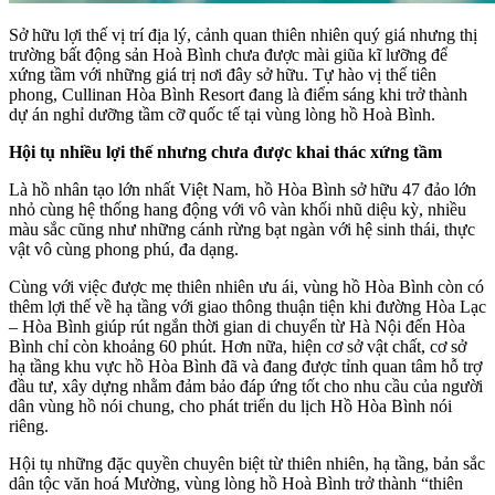
Sở hữu lợi thế vị trí địa lý, cảnh quan thiên nhiên quý giá nhưng thị
trường bất động sản Hoà Bình chưa được mài giũa kĩ lưỡng để
xứng tầm với những giá trị nơi đây sở hữu. Tự hào vị thế tiên
phong, Cullinan Hòa Bình Resort đang là điểm sáng khi trở thành
dự án nghỉ dưỡng tầm cỡ quốc tế tại vùng lòng hồ Hoà Bình.
Hội tụ nhiều lợi thế nhưng chưa được khai thác xứng tầm
Là hồ nhân tạo lớn nhất Việt Nam, hồ Hòa Bình sở hữu 47 đảo lớn
nhỏ cùng hệ thống hang động với vô vàn khối nhũ diệu kỳ, nhiều
màu sắc cũng như những cánh rừng bạt ngàn với hệ sinh thái, thực
vật vô cùng phong phú, đa dạng.
Cùng với việc được mẹ thiên nhiên ưu ái, vùng hồ Hòa Bình còn có
thêm lợi thế về hạ tầng với giao thông thuận tiện khi đường Hòa Lạc
– Hòa Bình giúp rút ngắn thời gian di chuyển từ Hà Nội đến Hòa
Bình chỉ còn khoảng 60 phút. Hơn nữa, hiện cơ sở vật chất, cơ sở
hạ tầng khu vực hồ Hòa Bình đã và đang được tỉnh quan tâm hỗ trợ
đầu tư, xây dựng nhằm đảm bảo đáp ứng tốt cho nhu cầu của người
dân vùng hồ nói chung, cho phát triển du lịch Hồ Hòa Bình nói
riêng.
Hội tụ những đặc quyền chuyên biệt từ thiên nhiên, hạ tầng, bản sắc
dân tộc văn hoá Mường, vùng lòng hồ Hoà Bình trở thành “thiên