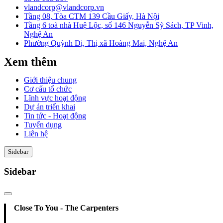
vlandcorp@vlandcorp.vn
Tầng 08, Tòa CTM 139 Cầu Giấy, Hà Nội
Tầng 6 toà nhà Huệ Lộc, số 146 Nguyễn Sỹ Sách, TP Vinh,
Nghệ An
Phường Quỳnh Dị, Thị xã Hoàng Mai, Nghệ An
Xem thêm
Giới thiệu chung
Cơ cấu tổ chức
Lĩnh vực hoạt động
Dự án triển khai
Tin tức - Hoạt động
Tuyển dụng
Liên hệ
Sidebar
Sidebar
Close To You - The Carpenters