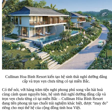
Cullinan Hoa Binh Resort kiến tạo hệ sinh thái nghỉ dưỡng đẳng
cấp và trọn vẹn chưa từng có tại miền Bắc.
Có thể nói, với hàng trăm tiện nghi phong phú song vẫn hài hoà
cùng cảnh quan nguyên bản, hệ sinh thái nghỉ dưỡng đẳng cấp và
trọn vẹn chưa từng có tại miền Bắc – Cullinan Hòa Bình Resort
đang tiên phong tái tạo chuỗi trải nghiệm khác biệt, được “may đo”
riêng cho mọi thế hệ của cộng đồng tinh hoa Việt.