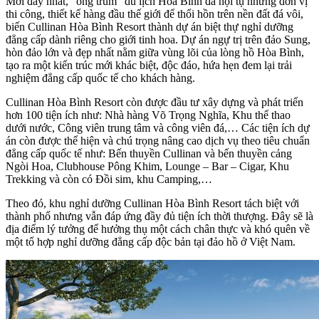
Mới đây nhất, “ông trùm” du lịch Hoà Bình đã hội tụ những đơn vị
thi công, thiết kế hàng đầu thế giới để thổi hồn trên nền đất đá vôi,
biến Cullinan Hòa Bình Resort thành dự án biệt thự nghỉ dưỡng
đẳng cấp dành riêng cho giới tinh hoa. Dự án ngự trị trên đảo Sung,
hòn đảo lớn và đẹp nhất nằm giữa vùng lõi của lòng hồ Hòa Bình,
tạo ra một kiến trúc mới khác biệt, độc đáo, hứa hẹn đem lại trải
nghiệm đẳng cấp quốc tế cho khách hàng.
Cullinan Hòa Bình Resort còn được đầu tư xây dựng và phát triển
hơn 100 tiện ích như: Nhà hàng Võ Trọng Nghĩa, Khu thể thao
dưới nước, Công viên trung tâm và công viên đá,… Các tiện ích dự
án còn được thể hiện và chú trọng nâng cao dịch vụ theo tiêu chuẩn
đẳng cấp quốc tế như: Bến thuyền Cullinan và bến thuyền cảng
Ngòi Hoa, Clubhouse Pông Khim, Lounge – Bar – Cigar, Khu
Trekking và còn có Đồi sim, khu Camping,…
Theo đó, khu nghỉ dưỡng Cullinan Hòa Bình Resort tách biệt với
thành phố nhưng vẫn đáp ứng đầy đủ tiện ích thời thượng. Đây sẽ là
địa điểm lý tưởng để hưởng thụ một cách chân thực và khó quên về
một tổ hợp nghỉ dưỡng đẳng cấp độc bản tại đảo hồ ở Việt Nam.