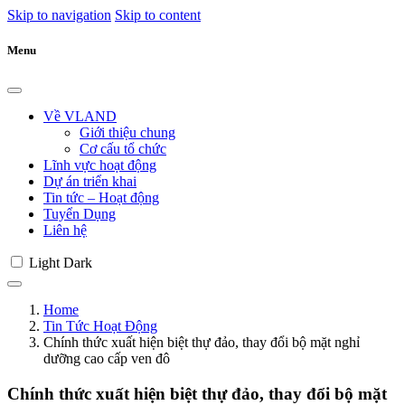
Skip to navigation
Skip to content
Menu
Về VLAND
Giới thiệu chung
Cơ cấu tổ chức
Lĩnh vực hoạt động
Dự án triển khai
Tin tức – Hoạt động
Tuyển Dụng
Liên hệ
Light
Dark
Home
Tin Tức Hoạt Động
Chính thức xuất hiện biệt thự đảo, thay đổi bộ mặt nghỉ
dưỡng cao cấp ven đô
Chính thức xuất hiện biệt thự đảo, thay đổi bộ mặt