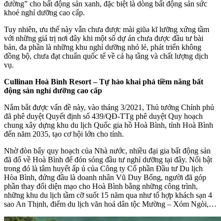
đường” cho bất động sản xanh, đặc biệt là dòng bất động sản sức
khoẻ nghỉ dưỡng cao cấp.
Tuy nhiên, ưu thế này vẫn chưa được mài giũa kĩ lưỡng xứng tầm
với những giá trị nơi đây khi một số dự án chưa được đầu tư bài
bản, đa phần là những khu nghỉ dưỡng nhỏ lẻ, phát triển không
đồng bộ, chưa đạt chuẩn quốc tế về cả hạ tầng và chất lượng dịch
vụ.
Cullinan Hoà Bình Resort – Tự hào khai phá tiềm năng bất
động sản nghỉ dưỡng cao cấp
Nắm bắt được vấn đề này, vào tháng 3/2021, Thủ tướng Chính phủ
đã phê duyệt Quyết định số 439/QĐ-TTg phê duyệt Quy hoạch
chung xây dựng khu du lịch Quốc gia hồ Hoà Bình, tỉnh Hoà Bình
đến năm 2035, tạo cơ hội lớn cho tỉnh.
Nhờ đòn bẩy quy hoạch của Nhà nước, nhiều đại gia bất động sản
đã đổ về Hoà Bình để đón sóng đầu tư nghỉ dưỡng tại đây. Nổi bật
trong đó là tâm huyết ấp ủ của Công ty Cổ phần Đầu tư Du lịch
Hòa Bình, đứng đầu là doanh nhân Vũ Duy Bổng, người đã góp
phần thay đổi diện mạo cho Hoà Bình bằng những công trình,
những khu du lịch tầm cỡ suốt 15 năm qua như tổ hợp khách sạn 4
sao An Thịnh, điểm du lịch văn hoá dân tộc Mường – Xóm Ngòi,…