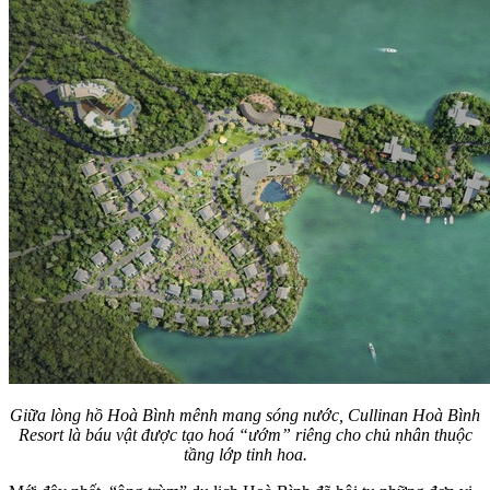
Giữa lòng hồ Hoà Bình mênh mang sóng nước, Cullinan Hoà Bình
Resort là báu vật được tạo hoá “ướm” riêng cho chủ nhân thuộc
tầng lớp tinh hoa.