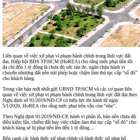
Liên quan về việc xử phạt vi phạm hành chính trong lĩnh vực đất
đai, Hiệp hội BĐS TP.HCM (HoREA) cho rằng mức phạt tiền tối
đa chỉ đến 1 tỷ đồng là chưa đủ sức răn đe, ngăn chặn hành vi
chuyển nhượng đất nền trái phép hoặc chậm làm thủ tục cấp “sổ đỏ”
cho khách hàng.
Trong văn bản mới nhất gửi UBND TP.HCM và các cơ quan liên
quan về việc xử phạt vi phạm hành chính trong lĩnh vực đất đai theo
Nghị định số 91/2019/NĐ-CP có hiệu lực thi hành từ ngày
5/1/2020, HoREA cho rằng mức phạt trên vẫn còn “nhẹ”.
Theo Nghị định 91/2019/NĐ-CP, hành vi phân lô, bán nền chưa đủ
điều kiện; lấn, chiếm đất hay việc chậm làm thủ tục cấp “sổ đỏ” cho
khách hàng sẽ bị phạt tiền lên đến 1 tỷ đồng…
Bên cạnh các hình thức xử phạt chính và hình thức xử phạt bổ