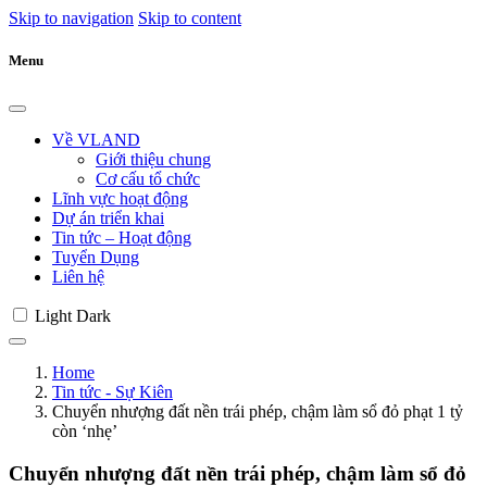
Skip to navigation
Skip to content
Menu
Về VLAND
Giới thiệu chung
Cơ cấu tổ chức
Lĩnh vực hoạt động
Dự án triển khai
Tin tức – Hoạt động
Tuyển Dụng
Liên hệ
Light
Dark
Home
Tin tức - Sự Kiên
Chuyển nhượng đất nền trái phép, chậm làm sổ đỏ phạt 1 tỷ
còn ‘nhẹ’
Chuyển nhượng đất nền trái phép, chậm làm sổ đỏ