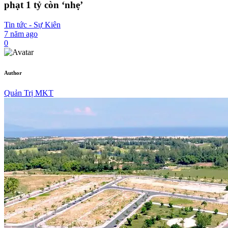
phạt 1 tỷ còn ‘nhẹ’
Tin tức - Sự Kiên
7 năm ago
0
Author
Quản Trị MKT