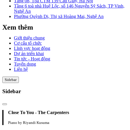
Tầng 08, Tòa CTM 139 Cầu Giấy, Hà Nội
Tầng 6 toà nhà Huệ Lộc, số 146 Nguyễn Sỹ Sách, TP Vinh,
Nghệ An
Phường Quỳnh Dị, Thị xã Hoàng Mai, Nghệ An
Xem thêm
Giới thiệu chung
Cơ cấu tổ chức
Lĩnh vực hoạt động
Dự án triển khai
Tin tức - Hoạt động
Tuyển dụng
Liên hệ
Sidebar
Sidebar
Close To You - The Carpenters
Piano by Riyandi Kusuma