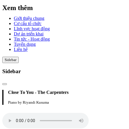
Xem thêm
Giới thiệu chung
Cơ cấu tổ chức
Lĩnh vực hoạt động
Dự án triển khai
Tin tức - Hoạt động
Tuyển dụng
Liên hệ
Sidebar
Sidebar
Close To You - The Carpenters
Piano by Riyandi Kusuma