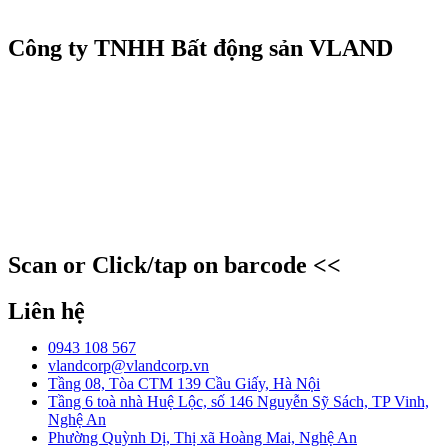
Công ty TNHH Bất động sản VLAND
Scan or Click/tap on barcode <<
Liên hệ
0943 108 567
vlandcorp@vlandcorp.vn
Tầng 08, Tòa CTM 139 Cầu Giấy, Hà Nội
Tầng 6 toà nhà Huệ Lộc, số 146 Nguyễn Sỹ Sách, TP Vinh,
Nghệ An
Phường Quỳnh Dị, Thị xã Hoàng Mai, Nghệ An