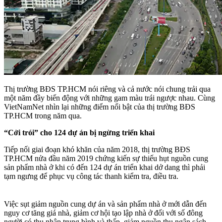
Thị trường BĐS TP.HCM nói riêng và cả nước nói chung trải qua
một năm đầy biến động với những gam màu trái ngược nhau. Cùng
VietNamNet nhìn lại những điểm nổi bật của thị trường BĐS
TP.HCM trong năm qua.
“Cởi trói” cho 124 dự án bị ngừng triển khai
Tiếp nối giai đoạn khó khăn của năm 2018, thị trường BĐS
TP.HCM nửa đầu năm 2019 chứng kiến sự thiếu hụt nguồn cung
sản phẩm nhà ở khi có đến 124 dự án triển khai dở dang thì phải
tạm ngưng để phục vụ công tác thanh kiểm tra, điều tra.
Việc sụt giảm nguồn cung dự án và sản phẩm nhà ở mới dẫn đến
nguy cơ tăng giá nhà, giảm cơ hội tạo lập nhà ở đối với số đông
người có thu nhập trung bình và thấp, giảm nguồn thu ngân sách,