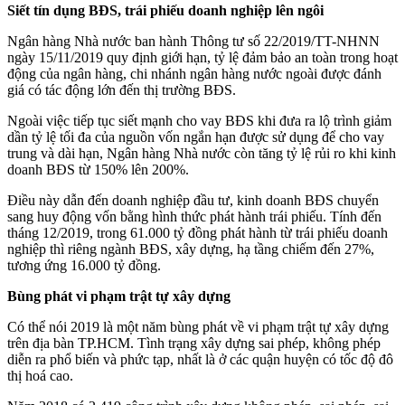
Siết tín dụng BĐS, trái phiếu doanh nghiệp lên ngôi
Ngân hàng Nhà nước ban hành Thông tư số 22/2019/TT-NHNN
ngày 15/11/2019 quy định giới hạn, tỷ lệ đảm bảo an toàn trong hoạt
động của ngân hàng, chi nhánh ngân hàng nước ngoài được đánh
giá có tác động lớn đến thị trường BĐS.
Ngoài việc tiếp tục siết mạnh cho vay BĐS khi đưa ra lộ trình giảm
dần tỷ lệ tối đa của nguồn vốn ngắn hạn được sử dụng để cho vay
trung và dài hạn, Ngân hàng Nhà nước còn tăng tỷ lệ rủi ro khi kinh
doanh BĐS từ 150% lên 200%.
Điều này dẫn đến doanh nghiệp đầu tư, kinh doanh BĐS chuyển
sang huy động vốn bằng hình thức phát hành trái phiếu. Tính đến
tháng 12/2019, trong 61.000 tỷ đồng phát hành từ trái phiếu doanh
nghiệp thì riêng ngành BĐS, xây dựng, hạ tầng chiếm đến 27%,
tương ứng 16.000 tỷ đồng.
Bùng phát vi phạm trật tự xây dựng
Có thể nói 2019 là một năm bùng phát về vi phạm trật tự xây dựng
trên địa bàn TP.HCM. Tình trạng xây dựng sai phép, không phép
diễn ra phổ biến và phức tạp, nhất là ở các quận huyện có tốc độ đô
thị hoá cao.