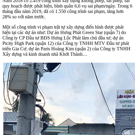
Năm 2018 có 2.419 công trình xây dựng không phép, sai phép, sai
quy hoạch được phát hiện, bình quân 6,6 vụ sai phạm/ngày. Trong 6
tháng đầu năm 2019, đã có 1.550 công trình sai phạm, tăng hơn
28% so với năm trước.
Một số công trình vi phạm trật tự xây dựng điển hình được phát
hiện tại các dự án như: Dự án Hưng Phát Green Star (quận 7) do
Công ty CP Đầu tư BĐS Hưng Lộc Phát làm chủ đầu tư; dự án
Picity High Park (quận 12) của Công ty TNHH MTV Đầu tư phát
triển Gia Cư; dự án Paris Hoàng Kim (quận 2) của Công ty TNHH
Xây dựng và kinh doanh nhà Khởi Thành…