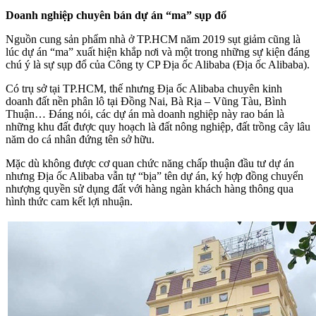
Doanh nghiệp chuyên bán dự án “ma” sụp đổ
Nguồn cung sản phẩm nhà ở TP.HCM năm 2019 sụt giảm cũng là
lúc dự án “ma” xuất hiện khắp nơi và một trong những sự kiện đáng
chú ý là sự sụp đổ của Công ty CP Địa ốc Alibaba (Địa ốc Alibaba).
Có trụ sở tại TP.HCM, thế nhưng Địa ốc Alibaba chuyên kinh
doanh đất nền phân lô tại Đồng Nai, Bà Rịa – Vũng Tàu, Bình
Thuận… Đáng nói, các dự án mà doanh nghiệp này rao bán là
những khu đất được quy hoạch là đất nông nghiệp, đất trồng cây lâu
năm do cá nhân đứng tên sở hữu.
Mặc dù không được cơ quan chức năng chấp thuận đầu tư dự án
nhưng Địa ốc Alibaba vẫn tự “bịa” tên dự án, ký hợp đồng chuyển
nhượng quyền sử dụng đất với hàng ngàn khách hàng thông qua
hình thức cam kết lợi nhuận.