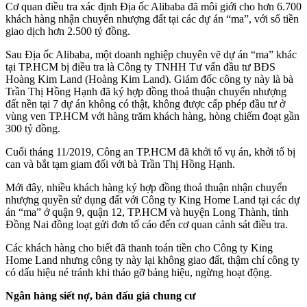
Cơ quan điều tra xác định Địa ốc Alibaba đã môi giới cho hơn 6.700
khách hàng nhận chuyển nhượng đất tại các dự án “ma”, với số tiền
giao dịch hơn 2.500 tỷ đồng.
Sau Địa ốc Alibaba, một doanh nghiệp chuyên vẽ dự án “ma” khác
tại TP.HCM bị điều tra là Công ty TNHH Tư vấn đầu tư BĐS
Hoàng Kim Land (Hoàng Kim Land). Giám đốc công ty này là bà
Trần Thị Hồng Hạnh đã ký hợp đồng thoả thuận chuyển nhượng
đất nền tại 7 dự án không có thật, không được cấp phép đầu tư ở
vùng ven TP.HCM với hàng trăm khách hàng, hòng chiếm đoạt gần
300 tỷ đồng.
Cuối tháng 11/2019, Công an TP.HCM đã khởi tố vụ án, khởi tố bị
can và bắt tạm giam đối với bà Trần Thị Hồng Hạnh.
Mới đây, nhiều khách hàng ký hợp đồng thoả thuận nhận chuyển
nhượng quyền sử dụng đất với Công ty King Home Land tại các dự
án “ma” ở quận 9, quận 12, TP.HCM và huyện Long Thành, tỉnh
Đồng Nai đồng loạt gửi đơn tố cáo đến cơ quan cảnh sát điều tra.
Các khách hàng cho biết đã thanh toán tiền cho Công ty King
Home Land nhưng công ty này lại không giao đất, thậm chí công ty
có dấu hiệu né tránh khi tháo gỡ bảng hiệu, ngừng hoạt động.
Ngân hàng siết nợ, bán đấu giá chung cư