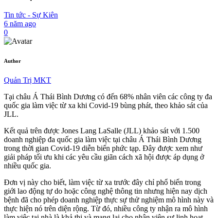
Tin tức - Sự Kiên
6 năm ago
0
Author
Quản Trị MKT
Tại châu Á Thái Bình Dương có đến 68% nhân viên các công ty đa
quốc gia làm việc từ xa khi Covid-19 bùng phát, theo khảo sát của
JLL.
Kết quả trên được Jones Lang LaSalle (JLL) khảo sát với 1.500
doanh nghiệp đa quốc gia làm việc tại châu Á Thái Bình Dương
trong thời gian Covid-19 diễn biến phức tạp. Đây được xem như
giải pháp tối ưu khi các yêu cầu giãn cách xã hội được áp dụng ở
nhiều quốc gia.
Đơn vị này cho biết, làm việc từ xa trước đây chỉ phổ biến trong
giới lao động tự do hoặc công nghệ thông tin nhưng hiện nay dịch
bệnh đã cho phép doanh nghiệp thực sự thử nghiệm mô hình này và
thực hiện nó trên diện rộng. Từ đó, nhiều công ty nhận ra mô hình
làm việc tại nhà là khả thi và mang lại cho nhân viên sự linh hoạt,