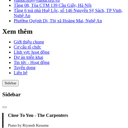
vlandcorp@vlandcorp.vn
Tầng 08, Tòa CTM 139 Cầu Giấy, Hà Nội
Tầng 6 toà nhà Huệ Lộc, số 146 Nguyễn Sỹ Sách, TP Vinh,
Nghệ An
Phường Quỳnh Dị, Thị xã Hoàng Mai, Nghệ An
Xem thêm
Giới thiệu chung
Cơ cấu tổ chức
Lĩnh vực hoạt động
Dự án triển khai
Tin tức - Hoạt động
Tuyển dụng
Liên hệ
Sidebar
Sidebar
Close To You - The Carpenters
Piano by Riyandi Kusuma