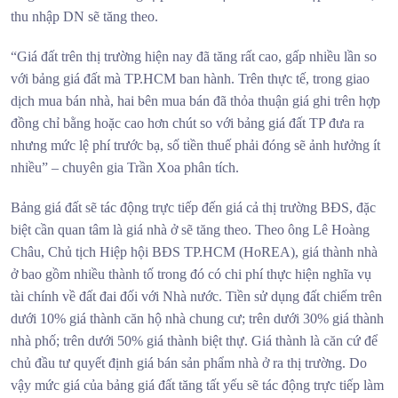
thu nhập DN sẽ tăng theo.
“Giá đất trên thị trường hiện nay đã tăng rất cao, gấp nhiều lần so
với bảng giá đất mà TP.HCM ban hành. Trên thực tế, trong giao
dịch mua bán nhà, hai bên mua bán đã thỏa thuận giá ghi trên hợp
đồng chỉ bằng hoặc cao hơn chút so với bảng giá đất TP đưa ra
nhưng mức lệ phí trước bạ, số tiền thuế phải đóng sẽ ảnh hưởng ít
nhiều” – chuyên gia Trần Xoa phân tích.
Bảng giá đất sẽ tác động trực tiếp đến giá cả thị trường BĐS, đặc
biệt cần quan tâm là giá nhà ở sẽ tăng theo. Theo ông Lê Hoàng
Châu, Chủ tịch Hiệp hội BĐS TP.HCM (HoREA), giá thành nhà
ở bao gồm nhiều thành tố trong đó có chi phí thực hiện nghĩa vụ
tài chính về đất đai đối với Nhà nước. Tiền sử dụng đất chiếm trên
dưới 10% giá thành căn hộ nhà chung cư; trên dưới 30% giá thành
nhà phố; trên dưới 50% giá thành biệt thự. Giá thành là căn cứ để
chủ đầu tư quyết định giá bán sản phẩm nhà ở ra thị trường. Do
vậy mức giá của bảng giá đất tăng tất yếu sẽ tác động trực tiếp làm