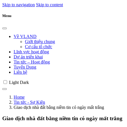
Skip to navigation
Skip to content
Menu
Về VLAND
Giới thiệu chung
Cơ cấu tổ chức
Lĩnh vực hoạt động
Dự án triển khai
Tin tức – Hoạt động
Tuyển Dụng
Liên hệ
Light
Dark
Home
Tin tức - Sự Kiên
Giao dịch nhà đất bằng niềm tin có ngày mất trắng
Giao dịch nhà đất bằng niềm tin có ngày mất trắng