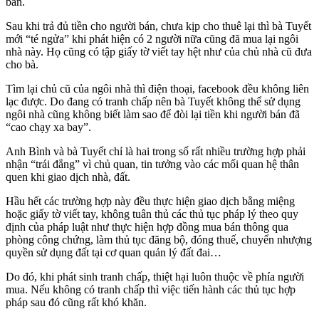
bán.
Sau khi trả đủ tiền cho người bán, chưa kịp cho thuê lại thì bà Tuyết
mới “té ngửa” khi phát hiện có 2 người nữa cũng đã mua lại ngôi
nhà này. Họ cũng có tập giấy tờ viết tay hệt như của chủ nhà cũ đưa
cho bà.
Tìm lại chủ cũ của ngôi nhà thì điện thoại, facebook đều không liên
lạc được. Do đang có tranh chấp nên bà Tuyết không thể sử dụng
ngôi nhà cũng không biết làm sao để đòi lại tiền khi người bán đã
“cao chạy xa bay”.
Anh Bình và bà Tuyết chỉ là hai trong số rất nhiều trường hợp phải
nhận “trái đắng” vì chủ quan, tin tưởng vào các mối quan hệ thân
quen khi giao dịch nhà, đất.
Hầu hết các trường hợp này đều thực hiện giao dịch bằng miệng
hoặc giấy tờ viết tay, không tuân thủ các thủ tục pháp lý theo quy
định của pháp luật như thực hiện hợp đồng mua bán thông qua
phòng công chứng, làm thủ tục đăng bộ, đóng thuế, chuyển nhượng
quyền sử dụng đất tại cơ quan quản lý đất đai…
Do đó, khi phát sinh tranh chấp, thiệt hại luôn thuộc về phía người
mua. Nếu không có tranh chấp thì việc tiến hành các thủ tục hợp
pháp sau đó cũng rất khó khăn.