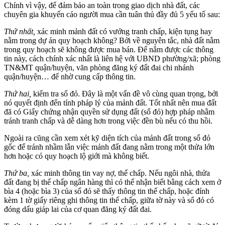
Chính vì vậy, để đảm bảo an toàn trong giao dịch nhà đất, các
chuyên gia khuyến cáo người mua cần tuân thủ đầy đủ 5 yếu tố sau:
Thứ nhất,
xác minh mảnh đất có vướng tranh chấp, kiện tụng hay
nằm trong dự án quy hoạch không? Bởi về nguyên tắc, nhà đất nằm
trong quy hoạch sẽ không được mua bán. Để nắm được các thông
tin này, cách chính xác nhất là liên hệ với UBND phường/xã; phòng
TN&MT quận/huyện, văn phòng đăng ký đất đai chi nhánh
quận/huyện… để nhờ cung cấp thông tin.
Thứ hai,
kiểm tra sổ đỏ. Đây là một vấn đề vô cùng quan trọng, bởi
nó quyết định đến tính pháp lý của mảnh đất. Tốt nhất nên mua đất
đã có Giấy chứng nhận quyền sử dụng đất (sổ đỏ) hợp pháp nhằm
tránh tranh chấp và dễ dàng hơn trong việc đền bù nếu có thu hồi.
Ngoài ra cũng cần xem xét kỹ diện tích của mảnh đất trong sổ đỏ
gốc để tránh nhầm lẫn việc mảnh đất đang nằm trong một thửa lớn
hơn hoặc có quy hoạch lộ giới mà không biết.
Thứ ba,
xác minh thông tin vay nợ, thế chấp. Nếu ngôi nhà, thửa
đất đang bị thế chấp ngân hàng thì có thể nhận biết bằng cách xem ở
bìa 4 (hoặc bìa 3) của sổ đỏ sẽ thấy thông tin thế chấp, hoặc đính
kèm 1 tờ giấy riêng ghi thông tin thế chấp, giữa tờ này và sổ đỏ có
đóng dấu giáp lai của cơ quan đăng ký đất đai.