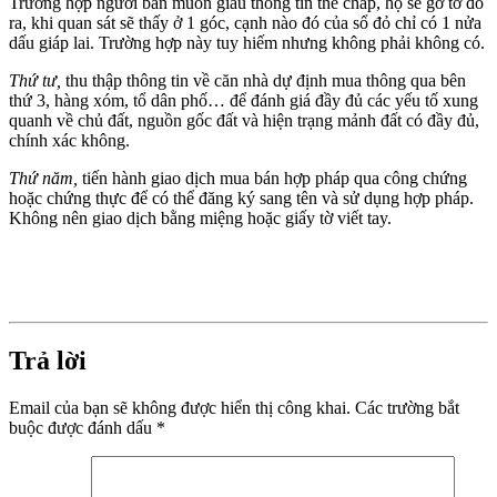
Trường hợp người bán muốn giấu thông tin thế chấp, họ sẽ gỡ tờ đó
ra, khi quan sát sẽ thấy ở 1 góc, cạnh nào đó của sổ đỏ chỉ có 1 nửa
dấu giáp lai. Trường hợp này tuy hiếm nhưng không phải không có.
Thứ tư,
thu thập thông tin về căn nhà dự định mua thông qua bên
thứ 3, hàng xóm, tổ dân phố… để đánh giá đầy đủ các yếu tố xung
quanh về chủ đất, nguồn gốc đất và hiện trạng mảnh đất có đầy đủ,
chính xác không.
Thứ năm,
tiến hành giao dịch mua bán hợp pháp qua công chứng
hoặc chứng thực để có thể đăng ký sang tên và sử dụng hợp pháp.
Không nên giao dịch bằng miệng hoặc giấy tờ viết tay.
Trả lời
Email của bạn sẽ không được hiển thị công khai.
Các trường bắt
buộc được đánh dấu
*