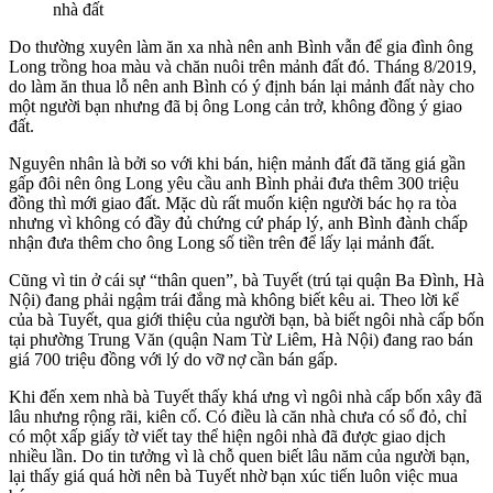
nhà đất
Do thường xuyên làm ăn xa nhà nên anh Bình vẫn để gia đình ông
Long trồng hoa màu và chăn nuôi trên mảnh đất đó. Tháng 8/2019,
do làm ăn thua lỗ nên anh Bình có ý định bán lại mảnh đất này cho
một người bạn nhưng đã bị ông Long cản trở, không đồng ý giao
đất.
Nguyên nhân là bởi so với khi bán, hiện mảnh đất đã tăng giá gần
gấp đôi nên ông Long yêu cầu anh Bình phải đưa thêm 300 triệu
đồng thì mới giao đất. Mặc dù rất muốn kiện người bác họ ra tòa
nhưng vì không có đầy đủ chứng cứ pháp lý, anh Bình đành chấp
nhận đưa thêm cho ông Long số tiền trên để lấy lại mảnh đất.
Cũng vì tin ở cái sự “thân quen”, bà Tuyết (trú tại quận Ba Đình, Hà
Nội) đang phải ngậm trái đắng mà không biết kêu ai. Theo lời kể
của bà Tuyết, qua giới thiệu của người bạn, bà biết ngôi nhà cấp bốn
tại phường Trung Văn (quận Nam Từ Liêm, Hà Nội) đang rao bán
giá 700 triệu đồng với lý do vỡ nợ cần bán gấp.
Khi đến xem nhà bà Tuyết thấy khá ưng vì ngôi nhà cấp bốn xây đã
lâu nhưng rộng rãi, kiên cố. Có điều là căn nhà chưa có sổ đỏ, chỉ
có một xấp giấy tờ viết tay thể hiện ngôi nhà đã được giao dịch
nhiều lần. Do tin tưởng vì là chỗ quen biết lâu năm của người bạn,
lại thấy giá quá hời nên bà Tuyết nhờ bạn xúc tiến luôn việc mua