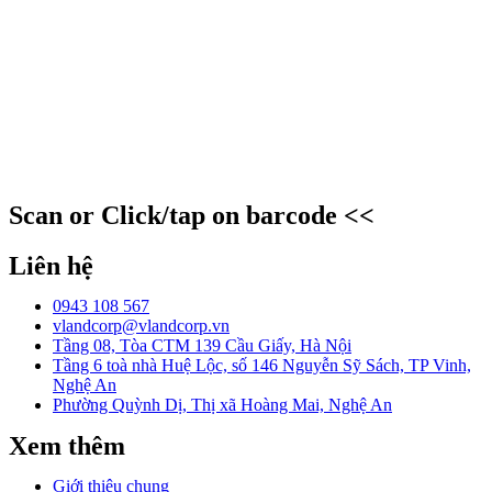
Scan or Click/tap on barcode <<
Liên hệ
0943 108 567
vlandcorp@vlandcorp.vn
Tầng 08, Tòa CTM 139 Cầu Giấy, Hà Nội
Tầng 6 toà nhà Huệ Lộc, số 146 Nguyễn Sỹ Sách, TP Vinh,
Nghệ An
Phường Quỳnh Dị, Thị xã Hoàng Mai, Nghệ An
Xem thêm
Giới thiệu chung