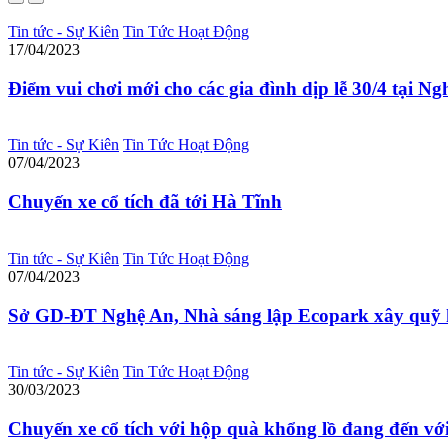
Tin tức - Sự Kiên
Tin Tức Hoạt Động
17/04/2023
Điểm vui chơi mới cho các gia đình dịp lễ 30/4 tại N
Tin tức - Sự Kiên
Tin Tức Hoạt Động
07/04/2023
Chuyến xe cổ tích đã tới Hà Tĩnh
Tin tức - Sự Kiên
Tin Tức Hoạt Động
07/04/2023
Sở GD-ĐT Nghệ An, Nhà sáng lập Ecopark xây quỹ h
Tin tức - Sự Kiên
Tin Tức Hoạt Động
30/03/2023
Chuyến xe cổ tích với hộp quà khổng lồ đang đến vớ