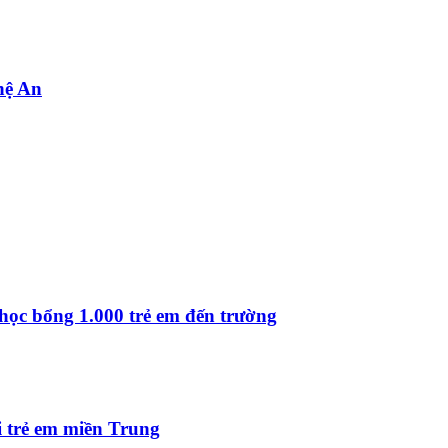
ghệ An
ọc bổng 1.000 trẻ em đến trường
i trẻ em miền Trung