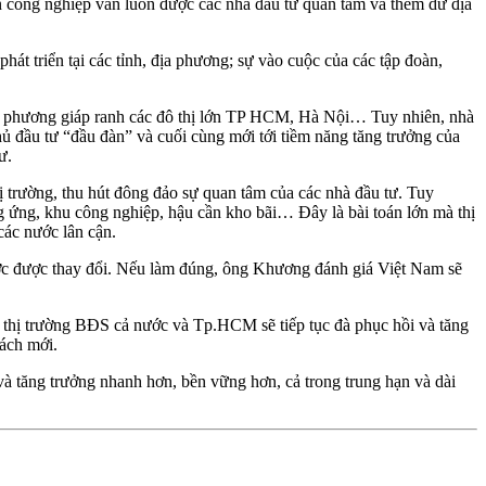
ản công nghiệp vẫn luôn được các nhà đầu tư quan tâm và thêm dư địa
hát triển tại các tỉnh, địa phương; sự vào cuộc của các tập đoàn,
địa phương giáp ranh các đô thị lớn TP HCM, Hà Nội… Tuy nhiên, nhà
hủ đầu tư “đầu đàn” và cuối cùng mới tới tiềm năng tăng trưởng của
ư.
trường, thu hút đông đảo sự quan tâm của các nhà đầu tư. Tuy
g ứng, khu công nghiệp, hậu cần kho bãi… Đây là bài toán lớn mà thị
các nước lân cận.
bước được thay đổi. Nếu làm đúng, ông Khương đánh giá Việt Nam sẽ
 thị trường BĐS cả nước và Tp.HCM sẽ tiếp tục đà phục hồi và tăng
sách mới.
 và tăng trưởng nhanh hơn, bền vững hơn, cả trong trung hạn và dài