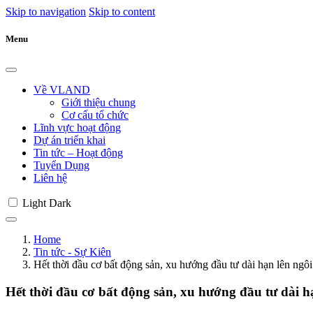
Skip to navigation
Skip to content
Menu
Về VLAND
Giới thiệu chung
Cơ cấu tổ chức
Lĩnh vực hoạt động
Dự án triển khai
Tin tức – Hoạt động
Tuyển Dụng
Liên hệ
Light
Dark
Home
Tin tức - Sự Kiên
Hết thời đầu cơ bất động sản, xu hướng đầu tư dài hạn lên ngôi
Hết thời đầu cơ bất động sản, xu hướng đầu tư dài h