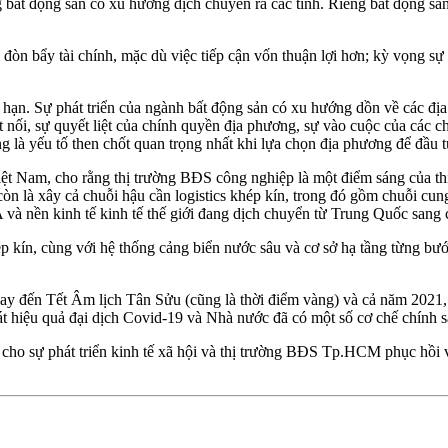
g bất động sản có xu hướng dịch chuyển ra các tỉnh. Riêng bất động s
 đòn bẩy tài chính, mặc dù việc tiếp cận vốn thuận lợi hơn; kỳ vọng sự p
ài hạn. Sự phát triển của ngành bất động sản có xu hướng dồn về các 
 nối, sự quyết liệt của chính quyền địa phương, sự vào cuộc của các c
g là yếu tố then chốt quan trọng nhất khi lựa chọn địa phương để đầu t
 Nam, cho rằng thị trường BĐS công nghiệp là một điểm sáng của thị 
 là xây cả chuỗi hậu cần logistics khép kín, trong đó gồm chuỗi cun
và nền kinh tế kinh tế thế giới đang dịch chuyển từ Trung Quốc sang 
khép kín, cùng với hệ thống cảng biển nước sâu và cơ sở hạ tầng từng 
ay đến Tết Âm lịch Tân Sửu (cũng là thời điểm vàng) và cả năm 2021,
oát hiệu quả đại dịch Covid-19 và Nhà nước đã có một số cơ chế chính 
 lực cho sự phát triển kinh tế xã hội và thị trường BĐS Tp.HCM phục hồi