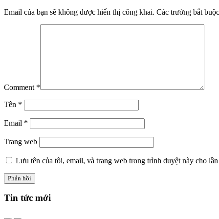
Email của bạn sẽ không được hiển thị công khai.
Các trường bắt buộ
Comment
*
Tên
*
Email
*
Trang web
Lưu tên của tôi, email, và trang web trong trình duyệt này cho lần 
Tin tức
mới