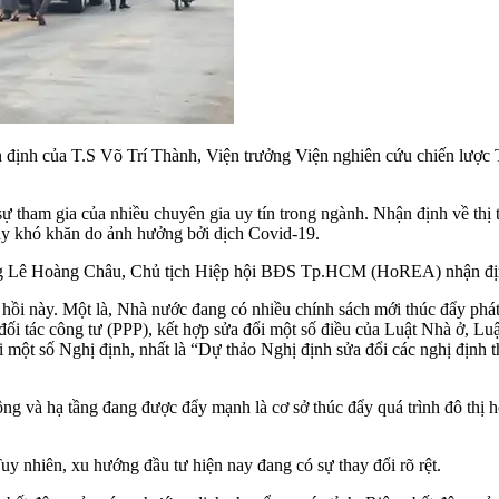
n định của T.S Võ Trí Thành, Viện trưởng Viện nghiên cứu chiến lược 
ự tham gia của nhiều chuyên gia uy tín trong ngành. Nhận định về thị 
ầy khó khăn do ảnh hưởng bởi dịch Covid-19.
 Ông Lê Hoàng Châu, Chủ tịch Hiệp hội BĐS Tp.HCM (HoREA) nhận địn
hồi này. Một là, Nhà nước đang có nhiều chính sách mới thúc đẩy phát
i tác công tư (PPP), kết hợp sửa đổi một số điều của Luật Nhà ở, Luậ
một số Nghị định, nhất là “Dự thảo Nghị định sửa đổi các nghị định t
ông và hạ tầng đang được đẩy mạnh là cơ sở thúc đẩy quá trình đô thị hó
uy nhiên, xu hướng đầu tư hiện nay đang có sự thay đổi rõ rệt.