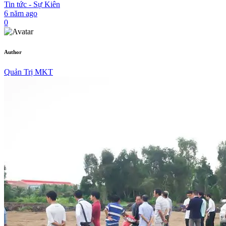
Tin tức - Sự Kiên
6 năm ago
0
Author
Quản Trị MKT