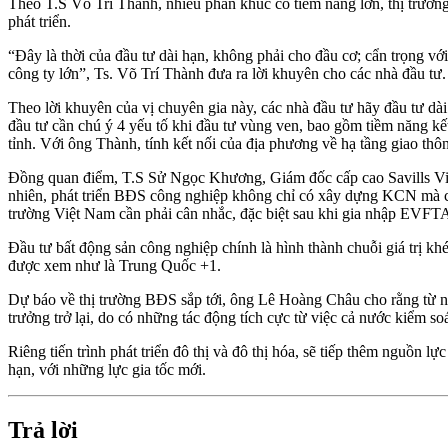
Theo T.S Võ Trí Thành, nhiều phân khúc có tiềm năng lớn, thị trườn
phát triển.
“Đây là thời của đầu tư dài hạn, không phải cho đầu cơ; cẩn trọng với
công ty lớn”, Ts. Võ Trí Thành đưa ra lời khuyên cho các nhà đầu tư.
Theo lời khuyên của vị chuyên gia này, các nhà đầu tư hãy đầu tư d
đầu tư cần chú ý 4 yếu tố khi đầu tư vùng ven, bao gồm tiềm năng kết
tỉnh. Với ông Thành, tính kết nối của địa phương về hạ tầng giao thôn
Đồng quan điểm, T.S Sử Ngọc Khương, Giám đốc cấp cao Savills Việt
nhiên, phát triển BĐS công nghiệp không chỉ có xây dựng KCN mà còn
trường Việt Nam cần phải cân nhắc, đặc biệt sau khi gia nhập EVFTA 
Đầu tư bất động sản công nghiệp chính là hình thành chuỗi giá trị 
được xem như là Trung Quốc +1.
Dự báo về thị trường BĐS sắp tới, ông Lê Hoàng Châu cho rằng từ n
trưởng trở lại, do có những tác động tích cực từ việc cả nước kiểm s
Riêng tiến trình phát triển đô thị và đô thị hóa, sẽ tiếp thêm nguồn
hạn, với những lực gia tốc mới.
Trả lời