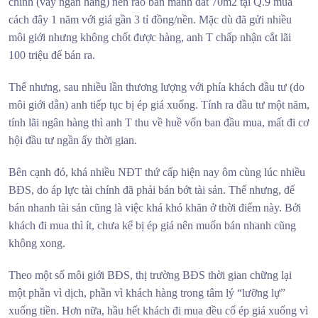
chính (vay ngân hàng) nên rao bán mảnh đất 70m2 tại Q.9 mua
cách đây 1 năm với giá gần 3 tỉ đồng/nền. Mặc dù đã gửi nhiều
môi giới nhưng không chốt được hàng, anh T chấp nhận cắt lãi
100 triệu để bán ra.
Thế nhưng, sau nhiều lần thương lượng với phía khách đầu tư (do
môi giới dẫn) anh tiếp tục bị ép giá xuống. Tính ra đầu tư một năm,
tính lãi ngân hàng thì anh T thu về huề vốn ban đầu mua, mất đi cơ
hội đầu tư ngần ấy thời gian.
Bên cạnh đó, khá nhiều NĐT thứ cấp hiện nay ôm cùng lúc nhiều
BĐS, do áp lực tài chính đã phải bán bớt tài sản. Thế nhưng, để
bán nhanh tài sản cũng là việc khá khó khăn ở thời điểm này. Bởi
khách đi mua thì ít, chưa kể bị ép giá nên muốn bán nhanh cũng
không xong.
Theo một số môi giới BĐS, thị trường BĐS thời gian chững lại
một phần vì dịch, phần vì khách hàng trong tâm lý “lưỡng lự”
xuống tiền. Hơn nữa, hầu hết khách đi mua đều cố ép giá xuống vì