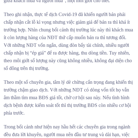
giữa khách mua và người mua”, một môi giới cho biết.
Theo ghi nhận, thực tế dịch Covid-19 đã khiến người bán phải
chấp nhận cắt lỗ kì vọng nhưng việc giảm giá để bán ra thì khá ít
trường hợp. Nhìn chung bối cảnh thị trường lúc này thì khách mua
ít còn lượng hàng của NĐT thứ cấp muốn bán ra thì tương đối.
Với những NĐT vốn ngắn, dùng đòn bẩy tài chính, nhiều người
chấp nhận bị “ép giá” để ra được hàng, thu dòng tiền. Tuy nhiên,
theo môi giới số lượng này cũng không nhiều, không đại diện cho
số đông trên thị trường.
Theo một số chuyên gia, tâm lý dè chừng cẩn trọng đang khiến thị
trường chậm giao dịch. Với những NĐT có dòng vốn tốt họ vẫn
âm thầm tìm mua BĐS giá tốt, chờ cơ hội sau này. Nếu tình hình
dịch bệnh được kiểm soát tốt thì thị trường BĐS còn nhiều cơ hội
phía trước.
Trong bối cảnh như hiện nay hầu hết các chuyên gia trong ngành
đều đưa lời khuyên, người mua nên đầu tư trung và dài hạn, việc