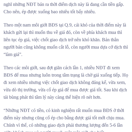
nghĩ những NĐT bán ra thời điểm dịch này là đang cần tiền gấp.
Cho nên, ép được xuống bao nhiêu tốt bấy nhiêu.
Theo một nam môi giới BĐS tại Q.9, cái khó của thời điểm này là
khách gửi lại thì muốn thu về giá đó, còn về phía khách mua thì
liên tục ép giá, việc chốt giao dịch trở nên khó khăn. Bản thân
người bán cũng không muốn cắt lỗ, còn người mua dựa cớ dịch thì
“làm giá”.
Theo các môi giới, sau đợt giãn cách lần 1, nhiều NĐT đi xem
BĐS để mua nhưng luôn trong tâm trạng là chờ giá xuống tiếp. Họ
đi xem nhiều nhưng việc chốt giao dịch không đáng kể, vừa xem,
vừa dò thị trường, vừa cố ép giá để mua được giá tốt. Sau khi dịch
tái bùng phát thì tâm lý này càng thể hiện rõ nét hơn.
“Những NĐT có tiền, có kinh nghiệm rất muốn mua BĐS ở thời
điểm này nhưng cũng cố ép cho bằng được giá tốt mới chịu mua.
Chính vì thế, có những giao dịch phải thương lượng đến 5-6 lần