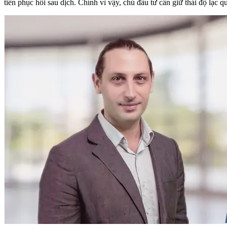
tiên phục hồi sau dịch. Chính vì vậy, chủ đầu tư cần giữ thái độ lạc q