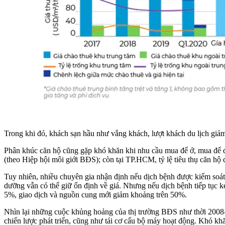
Trong khi đó, khách sạn hầu như vắng khách, lượt khách du lịch giả
Phân khúc căn hộ cũng gặp khó khăn khi nhu cầu mua để ở, mua để đ
(theo Hiệp hội môi giới BĐS); còn tại TP.HCM, tỷ lệ tiêu thụ căn h
Tuy nhiên, nhiều chuyên gia nhận định nếu dịch bệnh được kiểm soát
dưỡng vẫn có thể giữ ổn định về giá. Nhưng nếu dịch bệnh tiếp tục k
5%, giao dịch và nguồn cung mới giảm khoảng trên 50%.
Nhìn lại những cuộc khủng hoảng của thị trường BĐS như thời 2008-2
chiến lược phát triển, cũng như tái cơ cấu bộ máy hoạt động. Khó khă