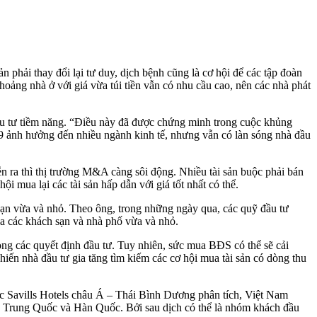
ải thay đổi lại tư duy, dịch bệnh cũng là cơ hội để các tập đoàn
hoảng nhà ở với giá vừa túi tiền vẫn có nhu cầu cao, nên các nhà phát
ầu tư tiềm năng. “Điều này đã được chứng minh trong cuộc khủng
9 ảnh hưởng đến nhiều ngành kinh tế, nhưng vẫn có làn sóng nhà đầu
 ra thì thị trường M&A càng sôi động. Nhiều tài sản buộc phải bán
i mua lại các tài sản hấp dẫn với giá tốt nhất có thể.
 sạn vừa và nhỏ. Theo ông, trong những ngày qua, các quỹ đầu tư
ua các khách sạn và nhà phố vừa và nhỏ.
g các quyết định đầu tư. Tuy nhiên, sức mua BĐS có thể sẽ cải
iến nhà đầu tư gia tăng tìm kiếm các cơ hội mua tài sản có dòng thu
c Savills Hotels châu Á – Thái Bình Dương phân tích, Việt Nam
ng Trung Quốc và Hàn Quốc. Bởi sau dịch có thể là nhóm khách đầu