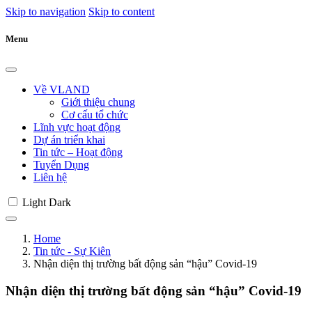
Skip to navigation
Skip to content
Menu
Về VLAND
Giới thiệu chung
Cơ cấu tổ chức
Lĩnh vực hoạt động
Dự án triển khai
Tin tức – Hoạt động
Tuyển Dụng
Liên hệ
Light
Dark
Home
Tin tức - Sự Kiên
Nhận diện thị trường bất động sản “hậu” Covid-19
Nhận diện thị trường bất động sản “hậu” Covid-19