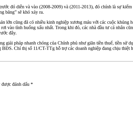
rước đó diễn và vào (2008-2009) và (2011-2013), đó chính là sự kiểm 
ng băng” sẽ khó xảy ra.
 sản lớn cũng đã có nhiều kinh nghiệp xương máu với các cuộc khủng ho
à rơi vào tình huống xấu nhất. Trong khi đó, các nhà đầu tư cá nhân cũ
rước đây.
giải pháp nhanh chóng của Chính phủ như giãn tiền thuế, tiền sử dụ
ng BĐS. Chỉ thị số 11/CT-TTg hỗ trợ các doanh nghiệp đang chịu thiệt
c được đánh dấu
*