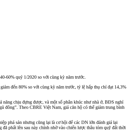
m 40-60% quý 1/2020 so với cùng kỳ năm trước.
giảm đến 80% so với cùng kỳ năm trước, tỷ lệ hấp thụ chỉ đạt 14,3%
khả năng chịu đựng được, và một số phân khúc như nhà ở, BĐS nghỉ
g “ngủ đông”. Theo CBRE Việt Nam, giá căn hộ có thể giảm trung bình
ệp phá sản nhưng cũng lại là cơ hội để các DN lớn đánh giá lại
g đã phất lên sau này chính nhờ vào chiến lược thâu tóm quỹ đất thời