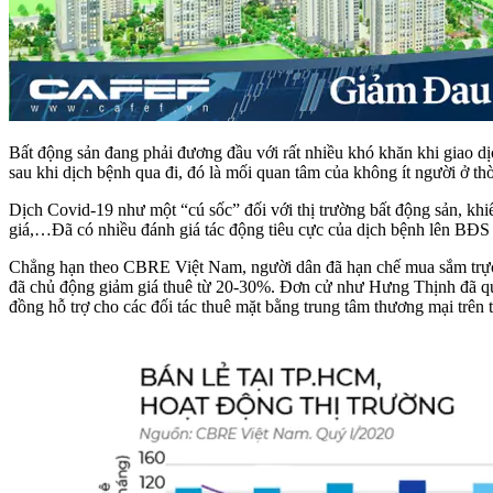
Bất động sản đang phải đương đầu với rất nhiều khó khăn khi giao d
sau khi dịch bệnh qua đi, đó là mối quan tâm của không ít người ở th
Dịch Covid-19 như một “cú sốc” đối với thị trường bất động sản, khiến
giá,…Đã có nhiều đánh giá tác động tiêu cực của dịch bệnh lên BĐS 
Chẳng hạn theo CBRE Việt Nam, người dân đã hạn chế mua sắm trực t
đã chủ động giảm giá thuê từ 20-30%. Đơn cử như Hưng Thịnh đã quyế
đồng hỗ trợ cho các đối tác thuê mặt bằng trung tâm thương mại trê