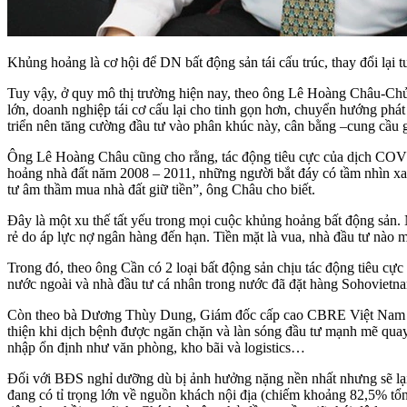
Khủng hoảng là cơ hội để DN bất động sản tái cấu trúc, thay đổi lại 
Tuy vậy, ở quy mô thị trường hiện nay, theo ông Lê Hoàng Châu-Chủ
lớn, doanh nghiệp tái cơ cấu lại cho tinh gọn hơn, chuyển hướng phát
triển nên tăng cường đầu tư vào phân khúc này, cân bằng –cung cầu gi
Ông Lê Hoàng Châu cũng cho rằng, tác động tiêu cực của dịch COVID
hoảng nhà đất năm 2008 – 2011, những người bắt đáy có tầm nhìn xa
tư âm thầm mua nhà đất giữ tiền”, ông Châu cho biết.
Đây là một xu thế tất yếu trong mọi cuộc khủng hoảng bất động sản
rẻ do áp lực nợ ngân hàng đến hạn. Tiền mặt là vua, nhà đầu tư nào ma
Trong đó, theo ông Cần có 2 loại bất động sản chịu tác động tiêu cự
nước ngoài và nhà đầu tư cá nhân trong nước đã đặt hàng Sohovietnam
Còn theo bà Dương Thùy Dung, Giám đốc cấp cao CBRE Việt Nam nhận
thiện khi dịch bệnh được ngăn chặn và làn sóng đầu tư mạnh mẽ quay 
nhập ổn định như văn phòng, kho bãi và logistics…
Đối với BĐS nghỉ dưỡng dù bị ảnh hưởng nặng nền nhất nhưng sẽ lại
đang có tỉ trọng lớn về nguồn khách nội địa (chiếm khoảng 82,5% t