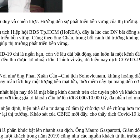
tư duy và chiến lược. Hướng đến sự phát triển bền vững của thị trường.
 tịch Hiệp hội BĐS Tp.HCM (HoREA), đây là lúc các DN bất động sản ph
 triển bền vững. Cũng theo ông Châu, trong bối cảnh thị trường khủng 
úp thị trường phát triển bền vững.
-19 chỉ là ngắn hạn, còn về lâu dài bất động sản luôn là một kênh đ
 đều thu được lợi nhuận lớn. Chính vì vậy, dù hiện nay dịch COVID-1
. Nói như ông Phan Xuân Cần –Chủ tịch Sohovietnam, khủng hoảng diễn
y mắn tích lũy một lượng tiền mặt lớn, thời điểm này lại mang đến cơ hộ
c nhất hiện nay đó là mặt bằng kinh doanh trên các tuyến phố và khách
 với tổng giá trị khoản đầu tư lên tới 8.000-10.000 tỷ, đa phần hỏi m
 định, hiện nhà đầu tư đang có tâm lý chờ đợi và dè chừng hơn tron
lại thị trường. Khảo sát của CBRE mới đây, cho thấy dịch Covid-19 kh
 là phân khúc bật lên nhanh sau dịch. Ông Mauro Gasparotti, Giám đố
ổng lượt khách trong năm 2019) cũng như các nguồn khách từ thị trườ