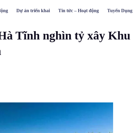
động
Dự án triển khai
Tin tức – Hoạt động
Tuyển Dụng
ghìn tỷ xây Khu du lịch biển Wyndham Costa
Hà Tĩnh nghìn tỷ xây Khu
a