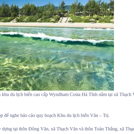
án khu du lịch biển cao cấp Wyndham Costa Hà Tĩnh nằm tại xã Thạch
 để nghe báo cáo quy hoạch Khu du lịch biển Văn – Trị.
y dựng tại thôn Đông Văn, xã Thạch Văn và thôn Toàn Thắng, xã Thạc