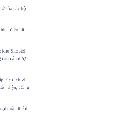
t ở của các hộ
thiện điều kiện
g khu Shoptel
g cao cấp được
p các dịch vị
 toàn diện; Công
một quần thể du