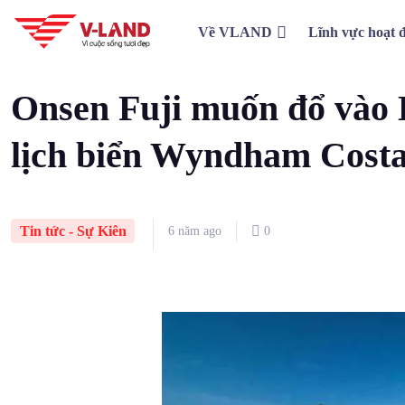
Về VLAND
Lĩnh vực hoạt 
Home
Tin tức - Sự Kiên
Onsen Fuji muốn đổ vào Hà Tĩnh n
Onsen Fuji muốn đổ vào 
lịch biển Wyndham Cost
Tin tức - Sự Kiên
6 năm ago
0