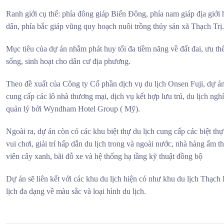
Ranh giới cụ thể: phía đông giáp Biển Đông, phía nam giáp địa giới 
dân, phía bắc giáp vũng quy hoạch nuôi trồng thủy sản xã Thạch Trị.
Mục tiêu của dự án nhằm phát huy tối đa tiềm năng về đất đai, ưu thế 
sống, sinh hoạt cho dân cư địa phương.
Theo đề xuất của Công ty Cổ phần dịch vụ du lịch Onsen Fuji, dự 
cung cấp các lô nhà thương mại, dịch vụ kết hợp lưu trú, du lịch ng
quản lý bởi Wyndham Hotel Group ( Mỹ).
Ngoài ra, dự án còn có các khu biệt thự du lịch cung cấp các biệt t
vui chơi, giải trí hấp dẫn du lịch trong và ngoài nước, nhà hàng ẩm 
viên cây xanh, bãi đỗ xe và hệ thống hạ tầng kỹ thuật đồng bộ
Dự án sẽ liên kết với các khu du lịch hiện có như khu du lịch Thạ
lịch đa dạng về màu sắc và loại hình du lịch.