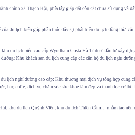
hành chính xã Thạch Hội, phía tây giáp đất cồn cát chưa sử dụng và đấ
của du lịch biển góp phần thúc đẩy sự phát triển du lịch đồng thời cải 
án khu du lịch biển cao cấp Wyndham Costa Hà Tĩnh sẽ đầu tư xây dựn
hỉ dưỡng; Khu khách sạn du lịch cung cấp các căn hộ du lịch nghỉ dưỡn
hự du lịch nghỉ dưỡng cao cấp; Khu thương mại dịch vụ tổng hợp cung cấ
thực, bar, coffe, dịch vụ chăm sóc sức khoẻ làm đẹp và thanh lọc cơ thể
ch Hải, khu du lịch Quỳnh Viên, khu du lịch Thiên Cầm… nhằm tạo nên 