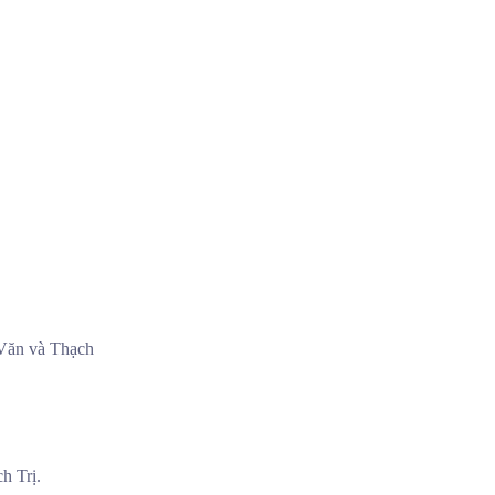
 Văn và Thạch
h Trị.