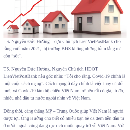
TS. Nguyễn Đức Hưởng – cựu Chủ tịch LienVietPostBank cho
rằng cuối năm 2021, thị trường BĐS không những trầm lắng mà
còn “sốt”.
TS. Nguyễn Đức Hưởng, Nguyên Chủ tịch HĐQT
LienVietPostBank nêu góc nhìn: “Tôi cho rằng, Covid-19 chính là
một cuộc cách mạng”. Cách mạng ở đây chính là việc thay cũ đổi
mới, và Covid-19 làm hộ chiếu Việt Nam trở nên rất có giá, từ đó,
nhiều nhà đầu tư nước ngoài nhìn về Việt Nam.
Đồng thời, căng thẳng Mỹ – Trung Quốc giúp Việt Nam là người
được lợi. Ông Hưởng cho biết có nhiều bạn bè đã đem tiền đầu tư
ở nước ngoài cũng đang rục rịch muốn quay trở về Việt Nam. Với