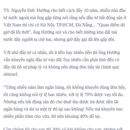
TS. Nguyễn Đức Hưởng cho biết cách đây 10 năm, nhiều nhà đầu
tư nước ngoài mà ông gặp từng nói rằng nếu đầu tư bất động sản ở
Việt Nam thì chỉ có Hà Nội, TP.HCM, Đà Nẵng…”Quan điểm đó
giờ đã lỗi thời”, ông Hưởng nói và cho biết những khu đất mà
trước đây người ta chê bai, nhưng giờ đây giá đã lên gấp đôi.
Với nhà đầu tư cá nhân, dù ít tiền hay nhiều tiền thì ông Hưởng
vẫn khuyến nghị đầu tư vào đất.Tuy nhiên cần phải tính đến có
đầy đủ hồ sơ pháp lý và không nên dùng đòn bẩy tài chính quá
nhieuef.
“Từng nhiều năm làm ngân hàng, tôi không khuyên dùng đòn bẩy,
tôi cũng không nói tỷ lệ bao nhiêu, với tỷ lệ 70% được vay tối đa.
Nhưng nếu bất động sản đó cho thuê thu được trả được tiền lãi
ngân hàng và dư ra một tý thì tại sao không! Nếu mà khuyên bao
nhiêu phần trăm cho vừa, thì nên khoảng 40% đổ lại.
Còn chúng tôi cho vay thì 30% có khi không cho vay, nhưng với