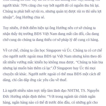
người khác 70% cũng cho vay bởi người đó có nguồn thu bù lại.
Chúng ta phải biết sợ rủi ro, nhưng quản trị được rủi ro thì siêu lợi
nhuận”, ông Hưởng chia sẻ.
Tuy nhiên, ở thời điểm hiện tại ông Hưởng nêu cơ sở chúng ta
nhận thấy thị trường BĐS Việt Nam đang mất cân đối, cầu đang
chờ cung do chúng ta đang thiếu cơ sở pháp lý để cung có hàng.
Về cơ chế, chúng ta cần học Singapore và Úc. Chúng ta có cơ chế
cho người nước ngoài mua BĐS tại Việt Nam nhưng kèm theo đó
rất nhiều vướng mắc khiến họ không mua được. “Chúng ta bán bia
nhưng lại muốn bán thêm cả lạc”.Ở Singapore hay Úc thì mọi
chuyện rất khác. Người nước ngoài có thể mua BĐS một cách dễ
dàng, chỉ cần đáp ứng các yêu cầu về thuế.
Là người nhiều năm trực tiếp làm lãnh đạo NHTM, TS. Nguyễn
Đức Hưởng nhận định thêm: “Với trong ngành tài chính ngân
hàng, ngân hàng nào có thể đi trước đón đầu, có những gói cho