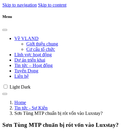
Skip to navigation
Skip to content
Menu
Về VLAND
Giới thiệu chung
Cơ cấu tổ chức
Lĩnh vực hoạt động
Dự án triển khai
Tin tức – Hoạt động
Tuyển Dụng
Liên hệ
Light
Dark
Home
Tin tức - Sự Kiên
Sơn Tùng MTP chuẩn bị rót vốn vào Luxstay?
Sơn Tùng MTP chuẩn bị rót vốn vào Luxstay?