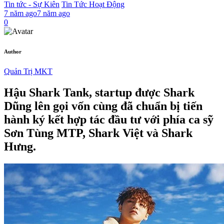
Tin tức - Sự Kiên
Tin Tức Hoạt Động
7 năm ago
7 năm ago
0
Author
Quản Trị MKT
Hậu Shark Tank, startup được Shark
Dũng lên gọi vốn cùng đã chuẩn bị tiến
hành ký kết hợp tác đầu tư với phía ca sỹ
Sơn Tùng MTP, Shark Việt và Shark
Hưng.