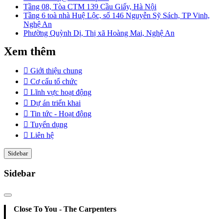
Tầng 08, Tòa CTM 139 Cầu Giấy, Hà Nội
Tầng 6 toà nhà Huệ Lộc, số 146 Nguyễn Sỹ Sách, TP Vinh,
Nghệ An
Phường Quỳnh Dị, Thị xã Hoàng Mai, Nghệ An
Xem thêm
Giới thiệu chung
Cơ cấu tổ chức
Lĩnh vực hoạt động
Dự án triển khai
Tin tức - Hoạt động
Tuyển dụng
Liên hệ
Sidebar
Sidebar
Close To You - The Carpenters