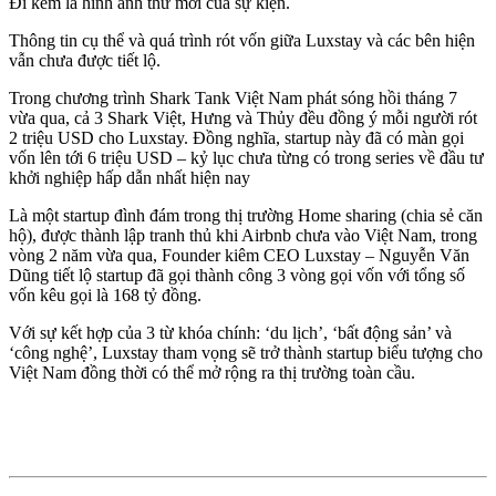
Đi kèm là hình ảnh thư mời của sự kiện.
Thông tin cụ thể và quá trình rót vốn giữa Luxstay và các bên hiện
vẫn chưa được tiết lộ.
Trong chương trình Shark Tank Việt Nam phát sóng hồi tháng 7
vừa qua, cả 3 Shark Việt, Hưng và Thủy đều đồng ý mỗi người rót
2 triệu USD cho Luxstay. Đồng nghĩa, startup này đã có màn gọi
vốn lên tới 6 triệu USD – kỷ lục chưa từng có trong series về đầu tư
khởi nghiệp hấp dẫn nhất hiện nay
Là một startup đình đám trong thị trường Home sharing (chia sẻ căn
hộ), được thành lập tranh thủ khi Airbnb chưa vào Việt Nam, trong
vòng 2 năm vừa qua, Founder kiêm CEO Luxstay – Nguyễn Văn
Dũng tiết lộ startup đã gọi thành công 3 vòng gọi vốn với tổng số
vốn kêu gọi là 168 tỷ đồng.
Với sự kết hợp của 3 từ khóa chính: ‘du lịch’, ‘bất động sản’ và
‘công nghệ’, Luxstay tham vọng sẽ trở thành startup biểu tượng cho
Việt Nam đồng thời có thể mở rộng ra thị trường toàn cầu.