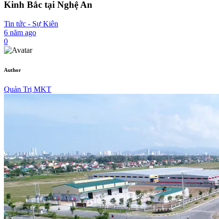
Kinh Bắc tại Nghệ An
Tin tức - Sự Kiên
6 năm ago
0
Author
Quản Trị MKT