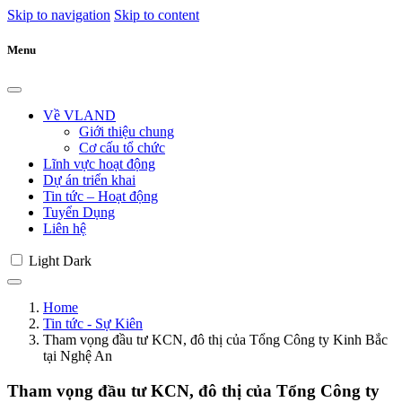
Skip to navigation
Skip to content
Menu
Về VLAND
Giới thiệu chung
Cơ cấu tổ chức
Lĩnh vực hoạt động
Dự án triển khai
Tin tức – Hoạt động
Tuyển Dụng
Liên hệ
Light
Dark
Home
Tin tức - Sự Kiên
Tham vọng đầu tư KCN, đô thị của Tổng Công ty Kinh Bắc
tại Nghệ An
Tham vọng đầu tư KCN, đô thị của Tổng Công ty