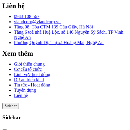
Liên hệ
0943 108 567
vlandcorp@vlandcorp.vn
Tầng 08, Tòa CTM 139 Cầu Giấy, Hà Nội
Tầng 6 toà nhà Huệ Lộc, số 146 Nguyễn Sỹ Sách, TP Vinh,
Nghệ An
Phường Quỳnh Dị, Thị xã Hoàng Mai, Nghệ An
Xem thêm
Giới thiệu chung
Cơ cấu tổ chức
Lĩnh vực hoạt động
Dự án triển khai
Tin tức - Hoạt động
Tuyển dụng
Liên hệ
Sidebar
Sidebar