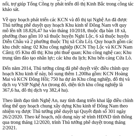
nối, trợ giúp Tổng Công ty phát triển đô thị Kinh Bắc trong công tác
khảo sát.
Về quy hoạch phát triển các KCN và đô thị tại Nghệ An đã được
Thủ tướng phê duyệt quy hoạch Khu kinh tế Đông Nam với quy
mô lên tới 18.826,47 ha vào tháng 10/2018, thuộc địa bàn 18 xã,
phường (bao gồm 10 xã thuộc huyện Nghi Lộc, 6 xã thuộc huyện
Diễn Châu và 2 phường thuộc Thị xã Cửa Lò). Quy hoạch gồm các
khu chức năng: 02 Khu công nghiệp (KCN Thọ Lộc và KCN Nam
Cấm); 05 Khu đô thị; Khu phi thuế quan; Khu công nghệ cao; Khu
trung tâm đào tạo nhân lực; các khu du lịch; Khu bến cảng Cửa Lò.
Đến năm 2014, Thủ tướng cũng đã phê duyệt việc điều chỉnh quy
hoạch Khu kinh tế này, bổ sung thêm 1.200ha gồm: KCN Hoàng
Mai và KCN Đông Hồi; 750 ha dự án Khu công nghiệp, đô thị và
dịch vụ VSIP Nghệ An (trong đó, diện tích khu công nghiệp là
367,6 ha, đô thị dịch vụ 382,4 ha).
Theo lãnh đạo tỉnh Nghệ An, nay tỉnh đang triển khai lập điều chỉnh
tổng thể quy hoạch chung xây dựng Khu kinh tế Đông Nam theo
nhiệm vụ được Thủ tướng phê duyệt tại Quyết định số 301 ngày
26/2/2020. Theo kế hoạch, nội dung này sẽ trình HĐND tỉnh thông
qua trong tháng 12/2020, trình Thủ tướng phê duyệt trong tháng
2/2021.