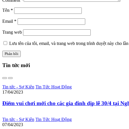
Comment
*
Tên
*
Email
*
Trang web
Lưu tên của tôi, email, và trang web trong trình duyệt này cho lần 
Tin tức
mới
Tin tức - Sự Kiên
Tin Tức Hoạt Động
17/04/2023
Điểm vui chơi mới cho các gia đình dịp lễ 30/4 tại N
Tin tức - Sự Kiên
Tin Tức Hoạt Động
07/04/2023