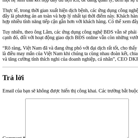
Thực tế, trong thời gian xuất hiện dịch bệnh, các ứng dụng công ngh
đây là phương án an toàn và hợp lý nhất tại thời điểm này. Khách hà
hợp nhiều tính năng tiếp cận gần hơn với khách hàng. Có thể xem đâ
Tuy nhiên, theo ông Lâm, các ứng dụng công nghệ BĐS vẫn sẽ phải đố
cạnh đó, đối với hoạt động giao dịch BĐS online vẫn còn những vướ
“Rõ ràng, Việt Nam đã và đang ứng phó với đại dịch rất tốt, cho thấ
là điều may mắn của Việt Nam khi chúng ta cùng nhau đoàn kết, chia sẻ
và tăng cường tính thích nghi của doanh nghiệp, cá nhân”, CEO DK
Trả lời
Email của bạn sẽ không được hiển thị công khai.
Các trường bắt buộ