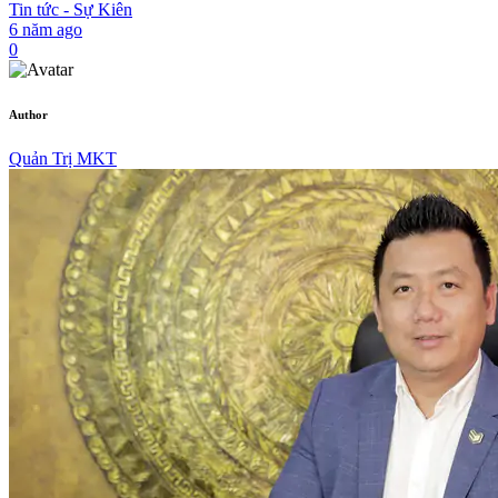
Tin tức - Sự Kiên
6 năm ago
0
Author
Quản Trị MKT