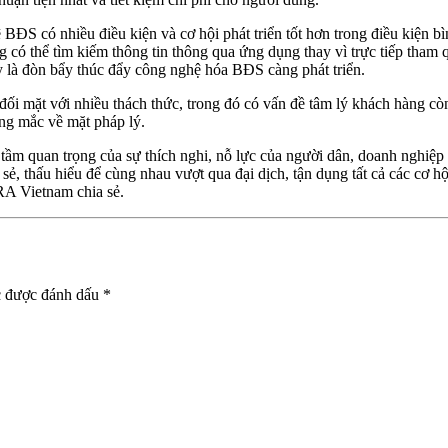
ệ BĐS có nhiều điều kiện và cơ hội phát triển tốt hơn trong điều kiện
ng có thể tìm kiếm thông tin thông qua ứng dụng thay vì trực tiếp tha
y là đòn bẩy thúc đẩy công nghệ hóa BĐS càng phát triển.
i mặt với nhiều thách thức, trong đó có vấn đề tâm lý khách hàng còn
ng mắc về mặt pháp lý.
y tầm quan trọng của sự thích nghi, nỗ lực của người dân, doanh nghi
, thấu hiểu để cùng nhau vượt qua đại dịch, tận dụng tất cả các cơ hội
RA Vietnam chia sẻ.
c được đánh dấu
*