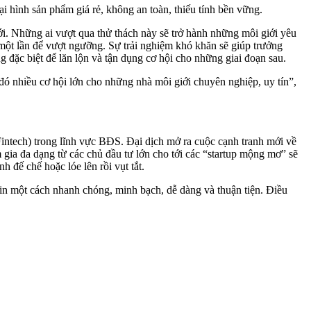
ại hình sản phẩm giá rẻ, không an toàn, thiếu tính bền vững.
ới. Những ai vượt qua thử thách này sẽ trở hành những môi giới yêu
 một lần để vượt ngưỡng. Sự trải nghiệm khó khăn sẽ giúp trưởng
g đặc biệt để lăn lộn và tận dụng cơ hội cho những giai đoạn sau.
đó nhiều cơ hội lớn cho những nhà môi giới chuyên nghiệp, uy tín”,
intech) trong lĩnh vực BĐS. Đại dịch mở ra cuộc cạnh tranh mới về
m gia đa dạng từ các chủ đầu tư lớn cho tới các “startup mộng mơ” sẽ
 đế chế hoặc lóe lên rồi vụt tắt.
 tin một cách nhanh chóng, minh bạch, dễ dàng và thuận tiện. Điều