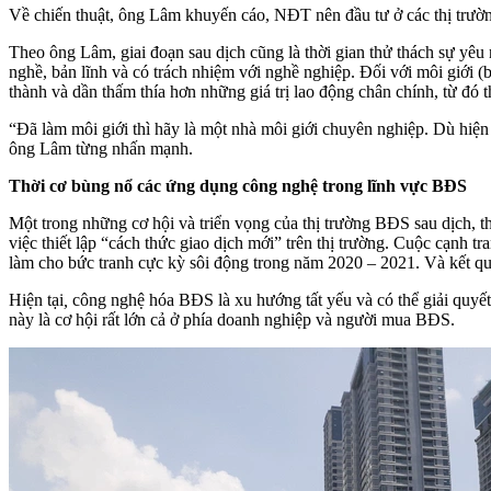
Về chiến thuật, ông Lâm khuyến cáo, NĐT nên đầu tư ở các thị trường c
Theo ông Lâm, giai đoạn sau dịch cũng là thời gian thử thách sự yêu
nghề, bản lĩnh và có trách nhiệm với nghề nghiệp. Đối với môi giới 
thành và dần thấm thía hơn những giá trị lao động chân chính, từ đó t
“Đã làm môi giới thì hãy là một nhà môi giới chuyên nghiệp. Dù hiện
ông Lâm từng nhấn mạnh.
Th
ời cơ bùng nổ các ứng dụng công nghệ trong lĩnh vực
BĐS
Một trong những cơ hội và triển vọng của thị trường BĐS sau dịch, 
việc thiết lập “cách thức giao dịch mới” trên thị trường. Cuộc cạnh t
làm cho bức tranh cực kỳ sôi động trong năm 2020 – 2021. Và kết quả
Hiện tại
,
công nghệ hóa BĐS là xu hướng tất yếu và có thể giải quyết 
này là cơ hội rất lớn cả ở phía doanh nghiệp và người mua BĐS.