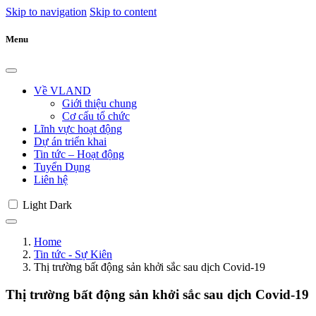
Skip to navigation
Skip to content
Menu
Về VLAND
Giới thiệu chung
Cơ cấu tổ chức
Lĩnh vực hoạt động
Dự án triển khai
Tin tức – Hoạt động
Tuyển Dụng
Liên hệ
Light
Dark
Home
Tin tức - Sự Kiên
Thị trường bất động sản khởi sắc sau dịch Covid-19
Thị trường bất động sản khởi sắc sau dịch Covid-19