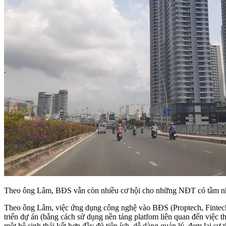
Theo ông Lâm, BĐS vẫn còn nhiều cơ hội cho những NĐT có tầm nhì
Theo ông Lâm, việc ứng dụng công nghệ vào BĐS (Proptech, Fintech) 
triển dự án (bằng cách sử dụng nền tảng platfom liên quan đến việc t
một hệ sinh thái kết hợp đầy đủ tiện ích, dễ dàng quản lý, đem lại sự 