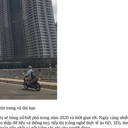
n trung và dài hạn
sẽ bùng nổ/bứt phá trong năm 2020 và thời gian tới. Ngày càng nhiều 
hu thập dữ liệu và thông tin), tiếp thị (công nghệ thực tế ảo 6D, 3D), 
thuận tiện nhất và tiết kiệm chi phí cho người dùng.