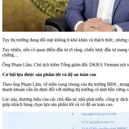
Tuy thị trường đang đối mặt không ít khó khăn và thách thức, nhưng n
Tuy nhiên, nên có quan điểm đầu tư rõ ràng, chiến lược đầu tư mang t
chứng…
Ông Phạm Lâm, Chủ tịch kiêm Tổng giám đốc DKRA Vietnam nói về cơ
Cơ hội
lựa
được
sản phẩm tốt và độ an toàn cao
Theo ông Phạm Lâm, về triển vọng chung của thị trường BĐS , trong n
thanh khoản vẫn ổn định đối với những thị trường có tính bền vững c
Lúc này, thương hiệu của các chủ đầu tư, nhà phát triển, công ty dịc
giúp khách hàng chọn lựa sản phẩm tốt và có độ an toàn cao.