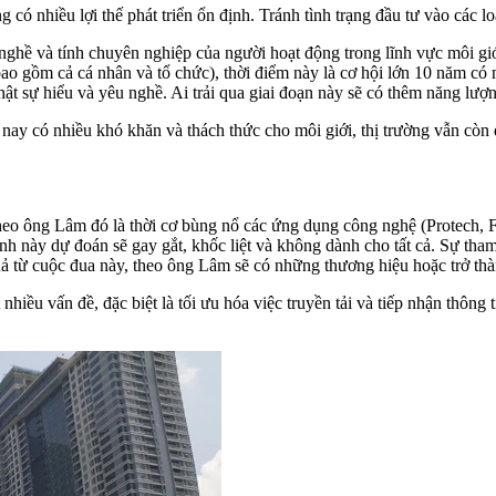
ó nhiều lợi thế phát triển ổn định. Tránh tình trạng đầu tư vào các lo
 nghề và tính chuyên nghiệp của người hoạt động trong lĩnh vực môi gi
(bao gồm cả cá nhân và tổ chức), thời điểm này là cơ hội lớn 10 năm có
hật sự hiểu và yêu nghề. Ai trải qua giai đoạn này sẽ có thêm năng lượn
 nay có nhiều khó khăn và thách thức cho môi giới, thị trường vẫn còn 
theo ông Lâm đó là thời cơ bùng nổ các ứng dụng công nghệ (Protech, F
ranh này dự đoán sẽ gay gắt, khốc liệt và không dành cho tất cả. Sự tha
 từ cuộc đua này, theo ông Lâm sẽ có những thương hiệu hoặc trở thành
nhiều vấn đề, đặc biệt là tối ưu hóa việc truyền tải và tiếp nhận thông