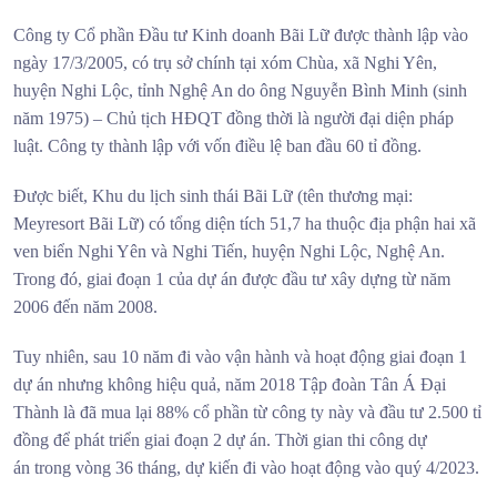
Công ty Cổ phần Đầu tư Kinh doanh Bãi Lữ được thành lập vào
ngày 17/3/2005, có trụ sở chính tại xóm Chùa, xã Nghi Yên,
huyện Nghi Lộc, tỉnh Nghệ An do ông Nguyễn Bình Minh (sinh
năm 1975) – Chủ tịch HĐQT đồng thời là người đại diện pháp
luật. Công ty thành lập với vốn điều lệ ban đầu 60 tỉ đồng.
Được biết, Khu du lịch sinh thái Bãi Lữ (tên thương mại:
Meyresort Bãi Lữ) có tổng diện tích 51,7 ha thuộc địa phận hai xã
ven biển Nghi Yên và Nghi Tiến, huyện Nghi Lộc, Nghệ An.
Trong đó, giai đoạn 1 của dự án được đầu tư xây dựng từ năm
2006 đến năm 2008.
Tuy nhiên, sau 10 năm đi vào vận hành và hoạt động giai đoạn 1
dự án nhưng không hiệu quả, năm 2018 Tập đoàn Tân Á Đại
Thành là đã mua lại 88% cổ phần từ công ty này và đầu tư 2.500 tỉ
đồng để phát triển giai đoạn 2 dự án. Thời gian thi công dự
án trong vòng 36 tháng, dự kiến đi vào hoạt động vào quý 4/2023.