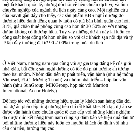
biệt là khách quốc tế, những đòi hỏi về tiêu chuẩn dịch vụ và tính
chuyên nghiệp của ngành du lịch ngày càng cao. Một nghiên cứu
của Savill gần đây cho thấy, các sản phẩm BĐS nghỉ dưỡng do
thương hiệu danh tiếng quản lý luôn có giá bán bình quân cao hơn
31%, giá chào thuê phòng cũng cao hơn từ 30-50% so với những
dự án không có thương hiệu. Tuy vậy những dự án này lại luôn có
công suất hoạt động tốt hơn nhiều so với các khách sạn nội địa và tỷ
lệ lấp đầy thường đạt tử 90 -100% trong mùa du lịch.
Ở Việt Nam, những năm qua cùng với sự gia tăng đáng kể của giới
nhà giàu, bất động sản nghỉ dưỡng có tốc độ phát trưởng ấn tượng
theo hai nhóm. Nhóm đầu tiên tự phát triển, vận hành (như hệ thống
Vinpearl, FLC, Mường Thanh) và nhóm phát triển – hợp tác vận
hành (như SunGroup, MIKGroup, hợp tác với Marriott
International, Accor Hotels,)
Để hợp tác với những thương hiệu quản lý khách sạn hàng đầu đòi
hỏi dự án phải đáp ứng những tiêu chí rất khắt khe. Bù lại, dự án sẽ
được vận hành theo chuẩn quốc tế cao cấp với những kinh nghiệm
đã được đúc kết hàng trăm năm cùng sự đảm bảo về hiệu quả đầu tư
bởi những thương hiệu này luôn có nguồn khách ổn định với nhu
cầu chi tiêu, hưởng thụ cao.