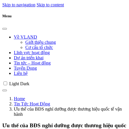
Skip to navigation
Skip to content
Menu
Về VLAND
Giới thiệu chung
Cơ cấu tổ chức
Lĩnh vực hoạt động
Dự án triển khai
Tin tức – Hoạt động
Tuyển Dụng
Liên hệ
Light
Dark
Home
Tin Tức Hoạt Động
Ưu thế của BĐS nghỉ dưỡng được thương hiệu quốc tế vận
hành
Ưu thế của BĐS nghỉ dưỡng được thương hiệu quốc