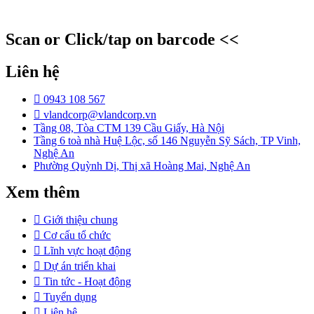
Scan or Click/tap on barcode <<
Liên hệ
0943 108 567
vlandcorp@vlandcorp.vn
Tầng 08, Tòa CTM 139 Cầu Giấy, Hà Nội
Tầng 6 toà nhà Huệ Lộc, số 146 Nguyễn Sỹ Sách, TP Vinh,
Nghệ An
Phường Quỳnh Dị, Thị xã Hoàng Mai, Nghệ An
Xem thêm
Giới thiệu chung
Cơ cấu tổ chức
Lĩnh vực hoạt động
Dự án triển khai
Tin tức - Hoạt động
Tuyển dụng
Liên hệ