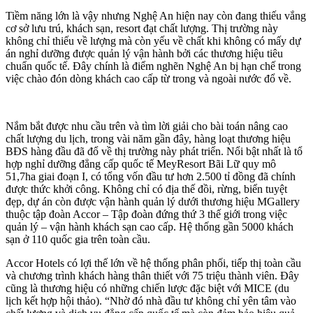
Tiềm năng lớn là vậy nhưng Nghệ An hiện nay còn đang thiếu vắng
cơ sở lưu trú, khách sạn, resort đạt chất lượng. Thị trường này
không chỉ thiếu về lượng mà còn yếu về chất khi không có mấy dự
án nghỉ dưỡng được quản lý vận hành bởi các thương hiệu tiêu
chuẩn quốc tế. Đây chính là điểm nghẽn Nghệ An bị hạn chế trong
việc chào đón dòng khách cao cấp từ trong và ngoài nước đổ về.
Nắm bắt được nhu cầu trên và tìm lời giải cho bài toán nâng cao
chất lượng du lịch, trong vài năm gần đây, hàng loạt thương hiệu
BĐS hàng đầu đã đổ về thị trường này phát triển. Nổi bật nhất là tổ
hợp nghỉ dưỡng đẳng cấp quốc tế MeyResort Bãi Lữ quy mô
51,7ha giai đoạn I, có tổng vốn đầu tư hơn 2.500 tỉ đồng đã chính
được thức khởi công. Không chỉ có địa thế đồi, rừng, biển tuyệt
đẹp, dự án còn được vận hành quản lý dưới thương hiệu MGallery
thuộc tập đoàn Accor – Tập đoàn đứng thứ 3 thế giới trong việc
quản lý – vận hành khách sạn cao cấp. Hệ thống gần 5000 khách
sạn ở 110 quốc gia trên toàn cầu.
Accor Hotels có lợi thế lớn về hệ thống phân phối, tiếp thị toàn cầu
và chương trình khách hàng thân thiết với 75 triệu thành viên. Đây
cũng là thương hiệu có những chiến lược đặc biệt với MICE (du
lịch kết hợp hội thảo). “Nhờ đó nhà đầu tư không chỉ yên tâm vào