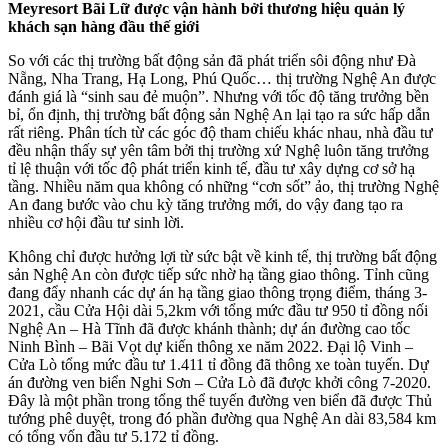
Meyresort Bãi Lữ được vận hành bởi thương hiệu quản lý
khách sạn hàng đầu thế giới
So với các thị trường bất động sản đã phát triển sôi động như Đà
Nẵng, Nha Trang, Hạ Long, Phú Quốc… thị trường Nghệ An được
đánh giá là “sinh sau đẻ muộn”. Nhưng với tốc độ tăng trưởng bền
bỉ, ổn định, thị trường bất động sản Nghệ An lại tạo ra sức hấp dẫn
rất riêng. Phân tích từ các góc độ tham chiếu khác nhau, nhà đầu tư
đều nhận thấy sự yên tâm bởi thị trường xứ Nghệ luôn tăng trưởng
tỉ lệ thuận với tốc độ phát triển kinh tế, đầu tư xây dựng cơ sở hạ
tầng. Nhiều năm qua không có những “cơn sốt” ảo, thị trường Nghệ
An đang bước vào chu kỳ tăng trưởng mới, do vậy đang tạo ra
nhiều cơ hội đầu tư sinh lời.
Không chỉ được hưởng lợi từ sức bật về kinh tế, thị trường bất động
sản Nghệ An còn được tiếp sức nhờ hạ tầng giao thông. Tỉnh cũng
đang đẩy nhanh các dự án hạ tầng giao thông trọng điểm, tháng 3-
2021, cầu Cửa Hội dài 5,2km với tổng mức đầu tư 950 tỉ đồng nối
Nghệ An – Hà Tĩnh đã được khánh thành; dự án đường cao tốc
Ninh Bình – Bãi Vọt dự kiến thông xe năm 2022. Đại lộ Vinh –
Cửa Lò tổng mức đầu tư 1.411 tỉ đồng đã thông xe toàn tuyến. Dự
án đường ven biển Nghi Sơn – Cửa Lò đã được khởi công 7-2020.
Đây là một phần trong tổng thể tuyến đường ven biển đã được Thủ
tướng phê duyệt, trong đó phần đường qua Nghệ An dài 83,584 km
có tổng vốn đầu tư 5.172 tỉ đồng.